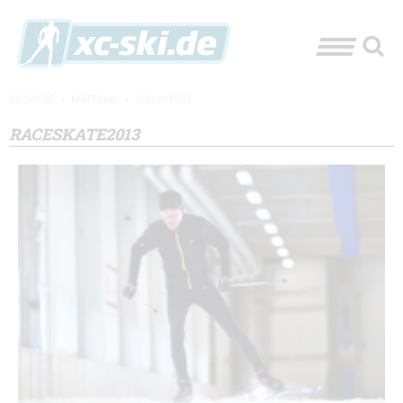
XC-SKI.DE
»
MATERIAL
»
SCHUHTEST
RACESKATE2013