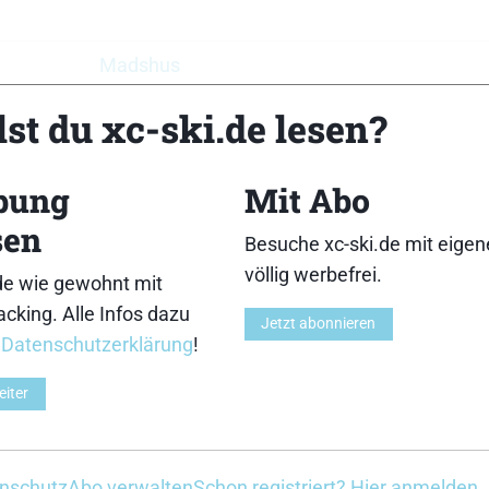
Madshus
st du xc-ski.de lesen?
xspo
bung
Mit Abo
sen
Besuche xc-ski.de mit eige
ot!
völlig werbefrei.
de wie gewohnt mit
cking. Alle Infos dazu
Jetzt abonnieren
r
Datenschutzerklärung
!
eiter
ol X-6
schuhe
Ursprünglicher
Aktueller
5
€
72,20
nschutz
Abo verwalten
Schon registriert? Hier anmelden