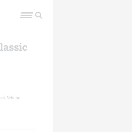
lassic
ssik Schuhe