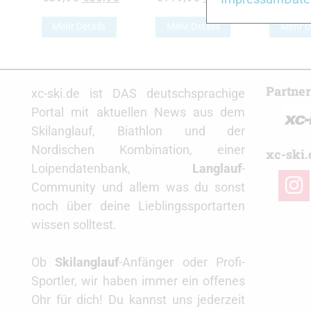
Preis
Preis
Preis
Preis
Mehr Details
Mehr Details
Mehr D
war:
ist:
war:
ist:
€89,95
€80,95.
€119,95
€97,40.
Partne
xc-ski.de ist DAS deutschsprachige
Portal mit aktuellen News aus dem
Skilanglauf, Biathlon und der
Nordischen Kombination, einer
xc-ski.
Loipendatenbank,
Langlauf
-
insta
Community und allem was du sonst
noch über deine Lieblingssportarten
wissen solltest.
Ob
Skilanglauf
-Anfänger oder Profi-
Sportler, wir haben immer ein offenes
Ohr für dich! Du kannst uns jederzeit