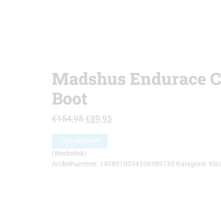
Madshus Endurace C
Boot
Ursprünglicher
Aktueller
€
154,95
€
89,95
Preis
Preis
Zum Anbieter
war:
ist:
(Werbelink)
€154,95
€89,95.
Artikelnummer:
1408910034596389733
Kategorie:
Kla