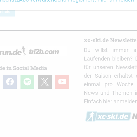
Preis
Preis
war:
ist:
etails
€174,95
€72,20.
r
xc-ski.de Newslett
Du willst immer a
Laufenden bleiben? 
für unseren Newslet
de in Social Media
der Saison erhältst
gram
facebook
spotify
x
youtube
einmal pro Woche d
News und Themen in
Einfach hier anmelden