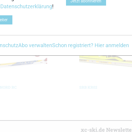
Jetzt abonnieren
r
Datenschutzerklärung
!
12}{Laufruhe/Dämpfung:8,10,9,11}
eiter
Z
nschutz
Abo verwalten
Schon registriert? Hier anmelden
t NORD RC
SRB KR02
r
xc-ski.de Newslett