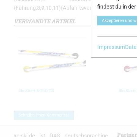
findest du in de
{Führung:8,9,10,11}{Abfahrtsverhalten:8,10,9,11,
VERWANDTE ARTIKEL
Akzeptieren und w
Impressum
Date
Ski Skett NORD TB
Ski Sket
Schreibe einen Kommentar
Partne
xc-ski.de ist DAS deutschsprachige