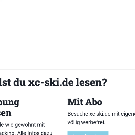
st du xc-ski.de lesen?
bung
Mit Abo
Rollenbreite: 38 mm][Rollendurchmesser: 76mm][Materi
0,00 €][Besonderheiten: „Variante „“fast““ gegen Aufprei
sen
Besuche xc-ski.de mit eige
ewogenes Kombi-Modell mit kleineren Schwächen bei de
völlig werbefrei.
de wie gewohnt mit
ik.]
cking. Alle Infos dazu
hnlicher Abdruck:6,9,7,8,10,11,12}{Haftung:6,10,