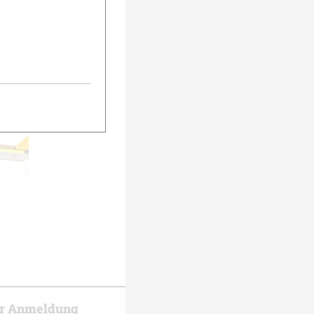
urück
Weiter
er Anmeldung