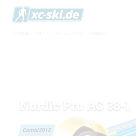
XC-SKI.DE
»
MATERIAL
»
SKIROLLER-TEST
»
COMBI2012
Nordic Pro AG 38-1
Combi2012