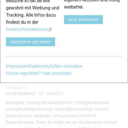
Besuche xc-ski.de wie
werbefrei.
gewohnt mit Werbung und
Tracking. Alle Infos dazu
Jetzt abonnieren
findest du in der
Datenschutzerklärung
!
Akzeptieren und weiter
Impressum
Datenschutz
Abo verwalten
Schon registriert? Hier anmelden
Swenor Tristar
Combi2012
XC-Ski Redaktion
-
29. Juni 2012
[Kategorie: Training Allround][Gewicht: 1860g][Rollenbreite:
40mm][Rollendurchmesser: 63mm][Material Rolle: Gummi]
[Material Holm: Alu][empf. Verkaufspreis: 260,00 €]
[Besonderheiten: ][Text: Ein Roller der nur die klassische Technik