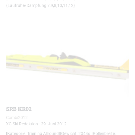
{Laufruhe/Dämpfung:7,9,8,10,11,12}
SRB KR02
Combi2012
XC-Ski Redaktion
-
29. Juni 2012
[Kategorie: Training Allround][Gewicht: 2044g][Rollenbreite: