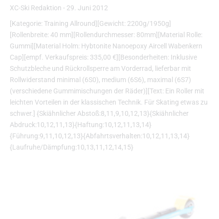
XC-Ski Redaktion
-
29. Juni 2012
[Kategorie: Training Allround][Gewicht: 2200g/1950g]
[Rollenbreite: 40 mm][Rollendurchmesser: 80mm][Material Rolle:
Gummi][Material Holm: Hybtonite Nanoepoxy Aircell Wabenkern
Cap][empf. Verkaufspreis: 335,00 €][Besonderheiten: Inklusive
Schutzbleche und Rückrollsperre am Vorderrad, lieferbar mit
Rollwiderstand minimal (6S0), medium (6S6), maximal (6S7)
(verschiedene Gummimischungen der Räder)][Text: Ein Roller mit
leichten Vorteilen in der klassischen Technik. Für Skating etwas zu
schwer.] {Skiähnlicher Abstoß:8,11,9,10,12,13}{Skiähnlicher
Abdruck:10,12,11,13}{Haftung:10,12,11,13,14}
{Führung:9,11,10,12,13}{Abfahrtsverhalten:10,12,11,13,14}
{Laufruhe/Dämpfung:10,13,11,12,14,15}