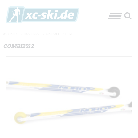
XC-SKI.DE
»
MATERIAL
»
SKIROLLER-TEST
COMBI2012