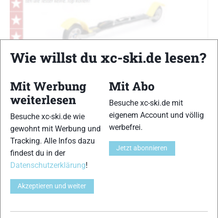
Wie willst du xc-ski.de lesen?
Mit Werbung
Mit Abo
weiterlesen
Besuche xc-ski.de mit
Nordic Pro SG 24-2
eigenem Account und völlig
Besuche xc-ski.de wie
Skating
werbefrei.
gewohnt mit Werbung und
XC-Ski Redaktion
-
10. August 2010
Tracking. Alle Infos dazu
Jetzt abonnieren
findest du in der
Datenschutzerklärung
!
Akzeptieren und weiter