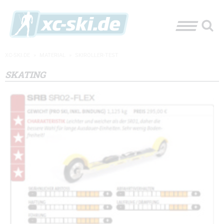
XC-SKI.DE
»
MATERIAL
»
SKIROLLER-TEST
SKATING