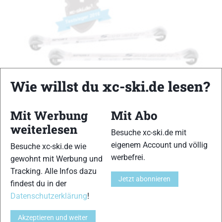
Wie willst du xc-ski.de lesen?
Mit Werbung
Mit Abo
weiterlesen
Ski Skett Sport Classic Alu
Besuche xc-ski.de mit
Training Klassik Hobbyläufer 2016
eigenem Account und völlig
Besuche xc-ski.de wie
Mario Felgenhauer
-
3. April 2016
werbefrei.
gewohnt mit Werbung und
Der Ski Skett Sport Classic Alu (früher bekannt als Modell Bull)
Tracking. Alle Infos dazu
Jetzt abonnieren
kommt mit den breitesten Rollen im Testfeld. Trotz oder gerade
findest du in der
wegen diesen Rollen kann er die Tester komplett überzeugen …
Datenschutzerklärung
!
Akzeptieren und weiter