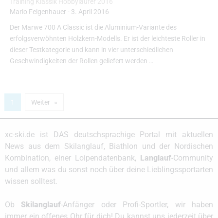
Training Klassik Hobbyläufer 2016
Mario Felgenhauer
-
3. April 2016
Der Marwe 700 A Classic ist die Aluminium-Variante des
erfolgsverwöhnten Holzkern-Modells. Er ist der leichteste Roller in
dieser Testkategorie und kann in vier unterschiedlichen
Geschwindigkeiten der Rollen geliefert werden …
1
Weiter
xc-ski.de ist DAS deutschsprachige Portal mit aktuellen
News aus dem Skilanglauf, Biathlon und der Nordischen
Kombination, einer Loipendatenbank,
Langlauf
-Community
und allem was du sonst noch über deine Lieblingssportarten
wissen solltest.
Ob
Skilanglauf
-Anfänger oder Profi-Sportler, wir haben
immer ein offenes Ohr für dich! Du kannst uns jederzeit über