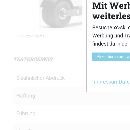
Mit Wer
weiterle
Besuche xc-ski.
Werbung und Tra
SRB CR07+M-Boe
SRB CR07
findest du in de
Akzeptieren und w
TESTERGEBNIS
Skiähnlicher Abdruck
Impressum
Date
Haftung
Führung