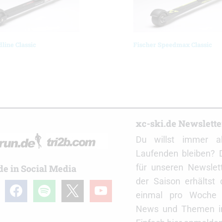
line Classic
Fischer Speedmax Classic
r
xc-ski.de Newslett
Du willst immer a
Laufenden bleiben? 
für unseren Newslet
de in Social Media
der Saison erhältst
gram
facebook
spotify
x
youtube
einmal pro Woche d
News und Themen in