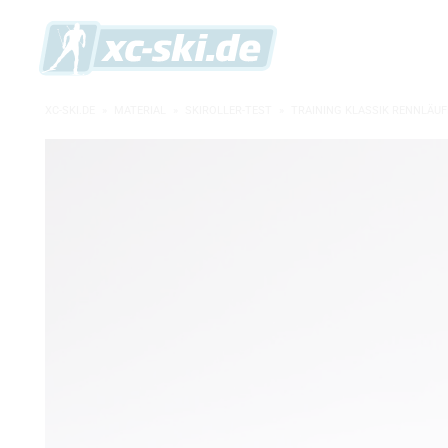
XC-SKI.DE
»
MATERIAL
»
SKIROLLER-TEST
»
TRAINING KLASSIK RENNLÄUF