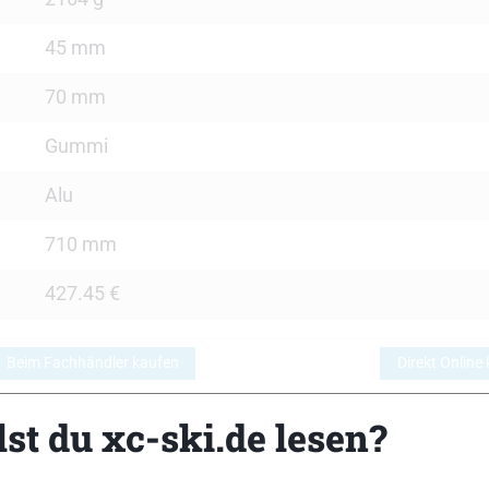
45 mm
70 mm
Gummi
Alu
710 mm
427.45 €
Beim Fachhändler kaufen
Direkt Online
st du xc-ski.de lesen?