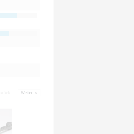
urück
Weiter