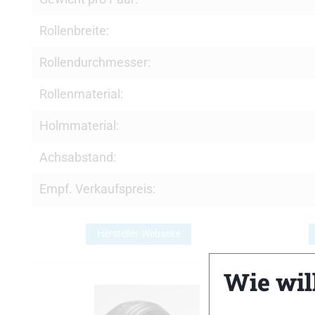
Rollenbreite:
Rollendurchmesser:
Rollenmaterial:
Holmmaterial:
Achsabstand:
Empf. Verkaufspreis:
Hersteller-Webseite
Wie will