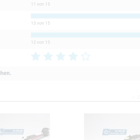
11 von 15
13 von 15
12 von 15
chen.
Z