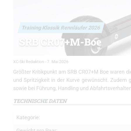
Training Klassik Rennläufer 2026
SRB CR07+M-Boe
XC-Ski Redaktion
-
7. Mai 2026
Größter Kritikpunkt am SRB CR07+M Boe waren die
und Spritzigkeit in der Kurve gewünscht. Zudem g
sowie bei Führung, Handling und Abfahrtsverhalten
TECHNISCHE DATEN
Kategorie:
Gewicht pro Paar: