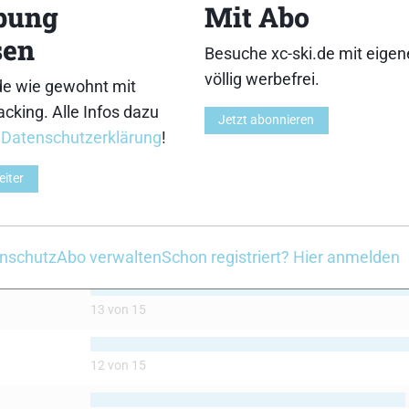
bung
Mit Abo
sen
Besuche xc-ski.de mit eige
völlig werbefrei.
de wie gewohnt mit
cking. Alle Infos dazu
+M-Boe
SRB CR07+M-Boe
Jetzt abonnieren
r
Datenschutzerklärung
!
eiter
12 von 15
nschutz
Abo verwalten
Schon registriert? Hier anmelden
13 von 15
12 von 15