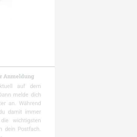
er Anmeldung
ktuell auf dem
Dann melde dich
ter an. Während
 du damit immer
ie wichtigsten
 dein Postfach.