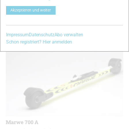
durchweg sehr gut. Sie lobten insbesondere sein skiähnliches
Verhalten und sein Einschubverhalten. Zudem ist er das mit
Akzeptieren und weiter
Abstand leichteste Modell in dieser Kategorie und holt sich am
Ende deutlich den Testsieg. …
Impressum
Datenschutz
Abo verwalten
Schon registriert? Hier anmelden
Marwe 700 A