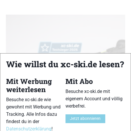
Wie willst du xc-ski.de lesen?
Mit Werbung
Mit Abo
weiterlesen
Besuche xc-ski.de mit
eigenem Account und völlig
Besuche xc-ski.de wie
Fischer Speedmax Classic
werbefrei.
gewohnt mit Werbung und
Training Klassik Rennläufer 2026
Tracking. Alle Infos dazu
XC-Ski Redaktion
-
7. Mai 2026
Jetzt abonnieren
findest du in der
Den Fischer Speedmax Classic bewerteten unsere Tester
Datenschutzerklärung
!