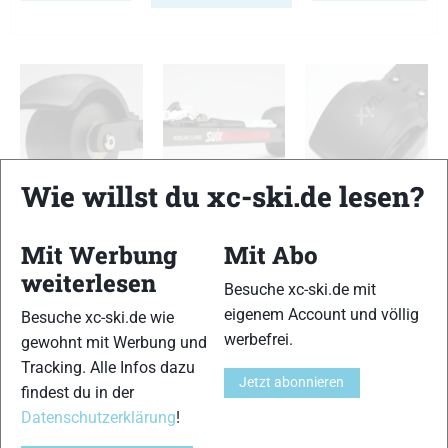
Wie willst du xc-ski.de lesen?
Swix Roadline Classic
Swix Roadline Classic
Swix Roadline Classic
Mit Werbung
Mit Abo
TESTERGEBNIS
weiterlesen
Besuche xc-ski.de mit
eigenem Account und völlig
Besuche xc-ski.de wie
Skiähnlicher Abdruck
werbefrei.
gewohnt mit Werbung und
14 von 15
Tracking. Alle Infos dazu
Jetzt abonnieren
findest du in der
Haftung
14 von 15
Datenschutzerklärung
!