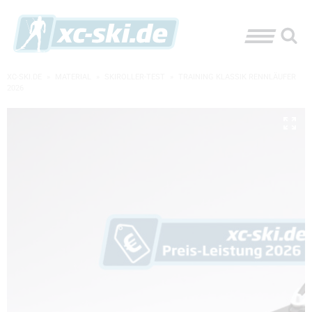
XC-SKI.DE
»
MATERIAL
»
SKIROLLER-TEST
»
TRAINING KLASSIK RENNLÄUFER
2026