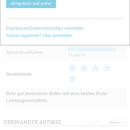
Führung
Akzeptieren und weiter
13 von 15
Handling
12 von 15
Impressum
Datenschutz
Abo verwalten
Schon registriert? Hier anmelden
Laufruhe/Dämpfung
14 von 15
Abfahrtsverhalten
13 von 15
Gesamtnote
Sehr gut bewerteter Roller mit dem besten Preis-
Leistungsverhältnis.
VERWANDTE ARTIKEL
Zurück
Weiter