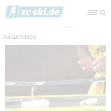
XC-SKI.DE
»
THEMEN
»
SKIWACHS SPECIAL
(: PAGE 2)
WACHSVIDEOS