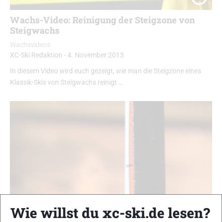
Wachs-Video: Reinigung der Steigzone von
Steigwachs
Wachsvideos
XC-Ski Redaktion
-
4. November 2013
In diesem Video wird euch gezeigt, wie man die Steigzone eines
Klassik-Skis von Steigwachs reinigt …
Wie willst du xc-ski.de lesen?