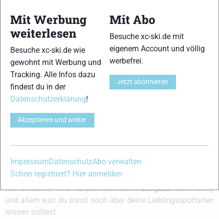
Mit Werbung
Mit Abo
Wachs-Video: Reinigung der Steigzone von
weiterlesen
Besuche xc-ski.de mit
Klister und Gripspray
eigenem Account und völlig
Besuche xc-ski.de wie
Wachsvideos
werbefrei.
gewohnt mit Werbung und
XC-Ski Redaktion
-
4. November 2013
Tracking. Alle Infos dazu
In diesem Video wird euch gezeigt, wie man die Steigzone eines
Jetzt abonnieren
findest du in der
Klassik-Skis von Klister und Gripspray reinigt …
Datenschutzerklärung
!
Akzeptieren und weiter
Zurück
2
Impressum
Datenschutz
Abo verwalten
xc-ski.de ist DAS deutschsprachige Portal mit aktuellen
Schon registriert? Hier anmelden
News aus dem Skilanglauf, Biathlon und der Nordischen
Kombination, einer Loipendatenbank,
Langlauf
-Community
und allem was du sonst noch über deine Lieblingssportarten
wissen solltest.