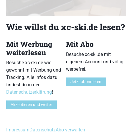
Wie willst du xc-ski.de lesen?
Mit Werbung
Mit Abo
weiterlesen
Besuche xc-ski.de mit
eigenem Account und völlig
Besuche xc-ski.de wie
werbefrei.
gewohnt mit Werbung und
Wachs-Video: Wachsen des Fellstreifens
Tracking. Alle Infos dazu
Jetzt abonnieren
findest du in der
Wachsvideos
XC-Ski Redaktion
-
14. Dezember 2022
Datenschutzerklärung
!
Wie werden Fellstreifen an Langlaufskiern richtig gewachst und
Akzeptieren und weiter
was wird dazu benötigt? Auftragen von Fellwachs – Nordisch
Impressum
Datenschutz
Abo verwalten