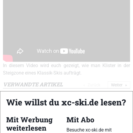
In diesem Video wird euch gezeigt, wie man Klister in der
Steigzone eines Klassik-Skis aufträgt.
VERWANDTE ARTIKEL
Zurück
Weiter
Wie willst du xc-ski.de lesen?
Mit Werbung
Mit Abo
weiterlesen
Besuche xc-ski.de mit
Wachs-Video:
Wachs-Video:
Wachs-Video: