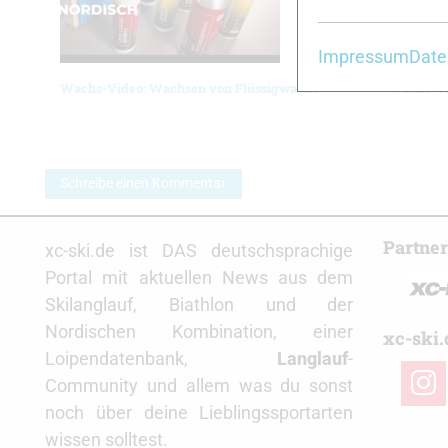
Impressum
Date
Wachs-Video: Wachsen von Flüssigwachs
Wachs-Vi
Schreibe einen Kommentar
Partne
xc-ski.de ist DAS deutschsprachige
Portal mit aktuellen News aus dem
Skilanglauf, Biathlon und der
Nordischen Kombination, einer
xc-ski.
Loipendatenbank,
Langlauf
-
insta
Community und allem was du sonst
noch über deine Lieblingssportarten
wissen solltest.