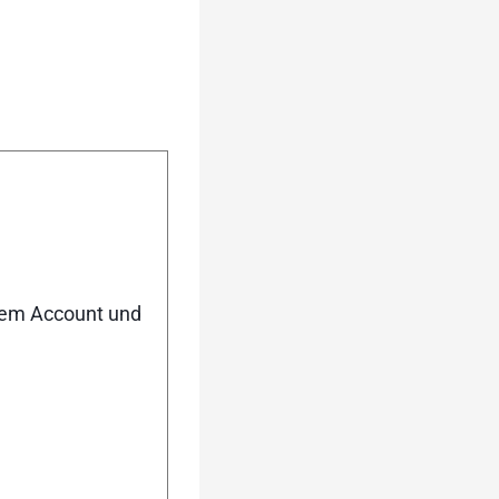
nem Account und
urück
Weiter