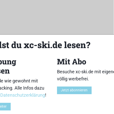
st du xc-ski.de lesen?
bung
Mit Abo
sen
Besuche xc-ski.de mit eige
völlig werbefrei.
Z
de wie gewohnt mit
cking. Alle Infos dazu
Jetzt abonnieren
r
Datenschutzerklärung
!
eiter