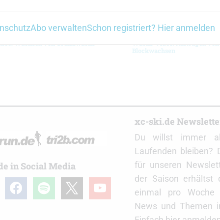
nschutz
Abo verwalten
Schon registriert? Hier anmelden
deo: Wachsen von Grundwachs
Wachs-Video: Auftragen von 
Blockwachsen
r
xc-ski.de Newslett
Du willst immer a
Laufenden bleiben? 
für unseren Newslet
de in Social Media
der Saison erhältst
gram
facebook
spotify
x
youtube
einmal pro Woche d
News und Themen in
Einfach hier anmelden