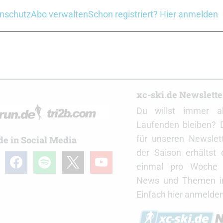
nschutz
Abo verwalten
Schon registriert? Hier anmelden
deo: Wachsen von Grundwachs
Wachs-Video: Wachsen von 
r
xc-ski.de Newslett
Du willst immer a
Laufenden bleiben? 
für unseren Newslet
de in Social Media
der Saison erhältst
gram
facebook
spotify
x
youtube
einmal pro Woche d
News und Themen in
Einfach hier anmelden