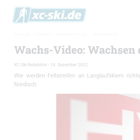
XC-SKI.DE
»
THEMEN
»
SKIWACHS SPECIAL
»
WACHSVIDEOS
Wachs-Video: Wachsen de
XC-Ski Redaktion
-
14. Dezember 2022
Wie werden Fellstreifen an Langlaufskiern ric
Nordisch