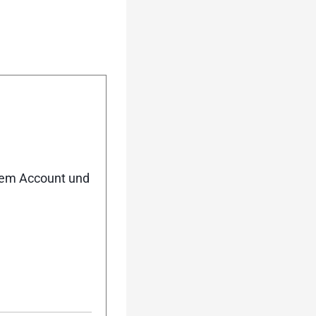
nem Account und
urück
Weiter