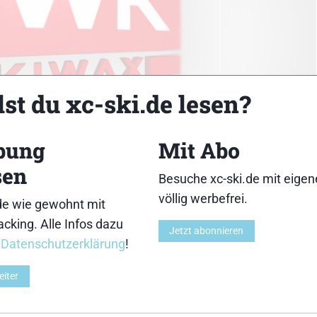
st du xc-ski.de lesen?
bung
Mit Abo
sen
Besuche xc-ski.de mit eige
Z
völlig werbefrei.
de wie gewohnt mit
cking. Alle Infos dazu
Jetzt abonnieren
r
Datenschutzerklärung
!
eiter