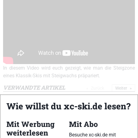
In diesem Video wird euch gezeigt, wie man die Steigzone
eines Klassik-Skis mit Steigwachs präpariert.
VERWANDTE ARTIKEL
Zurück
Weiter
Wie willst du xc-ski.de lesen?
Mit Werbung
Mit Abo
weiterlesen
Besuche xc-ski.de mit
Wachs-Video:
Wachs-Video:
Wachs-Video: