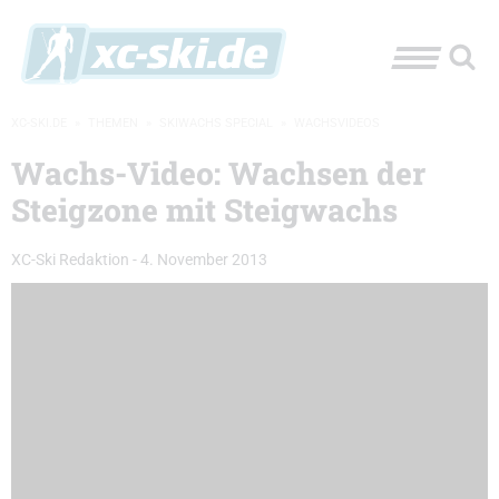
XC-SKI.DE
»
THEMEN
»
SKIWACHS SPECIAL
»
WACHSVIDEOS
Wachs-Video: Wachsen der
Steigzone mit Steigwachs
XC-Ski Redaktion
-
4. November 2013