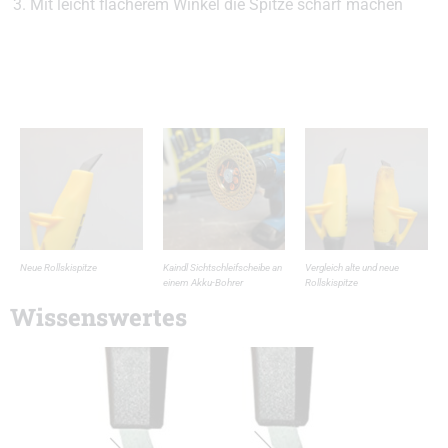
Mit leicht flacherem Winkel die Spitze scharf machen
Neue Rollskispitze
Kaindl Sichtschleifscheibe an
Vergleich alte und neue
einem Akku-Bohrer
Rollskispitze
Wissenswertes