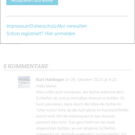
Akzeptieren und weiter
Sicherheit im
Tipps für
Spitzer für
Wettkampf:
Langläufer:
Skirollerspitzen:
Skiroller-
Wechsel der
Die Kaindl
Impressum
Datenschutz
Abo verwalten
Stockspitzen
Stockspitze
Diamant-
Schon registriert? Hier anmelden
müssen neue
Sichtschleifscheibe
Mindestmaße
im Test
erfüllen
5 KOMMENTARE
Kurt Haidinger
on 26. Oktober 2024 at 8:20
Hallo Mario!
Man sollte auch erwähnen, die Spitze während dem
Schleifen ab und zu mit kalten Wasser zu kühlen. Es
kann passieren, dass durch die Hitze die Spitze im
Teller locker wird, da die Aufnahme im Kunststoffteller
weich wird. Mit der Kühlung durch das Wasser
passiert das nicht. Das geschieht nur bei stark
abgenutzen Spitzen, wo ein längeres Schleifen
notwendig ist, deshalb regelmäßig nachschärfen. VG