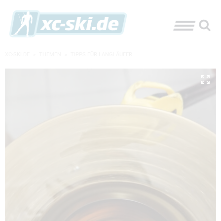
XC-SKI.DE
»
THEMEN
»
TIPPS FÜR LANGLÄUFER