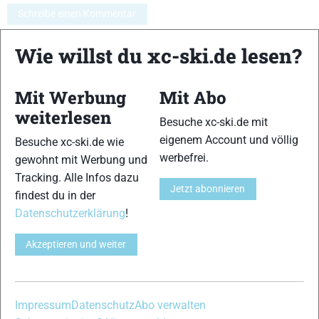
Schreibe einen Kommentar
Wie willst du xc-ski.de lesen?
xc-ski.de ist DAS deutschsprachige Portal mit aktuellen
News aus dem Skilanglauf, Biathlon und der Nordischen
Mit Werbung
Mit Abo
Kombination, einer Loipendatenbank,
Langlauf
-Community
und allem was du sonst noch über deine Lieblingssportarten
weiterlesen
Besuche xc-ski.de mit
wissen solltest.
eigenem Account und völlig
Besuche xc-ski.de wie
werbefrei.
gewohnt mit Werbung und
Ob
Skilanglauf
-Anfänger oder Profi-Sportler, wir haben
Tracking. Alle Infos dazu
immer ein offenes Ohr für dich! Du kannst uns jederzeit über
Jetzt abonnieren
findest du in der
das
Kontaktformular
erreichen.
Datenschutzerklärung
!
Partner
Akzeptieren und weiter
xc-ski.de in Social Media
Impressum
Datenschutz
Abo verwalten