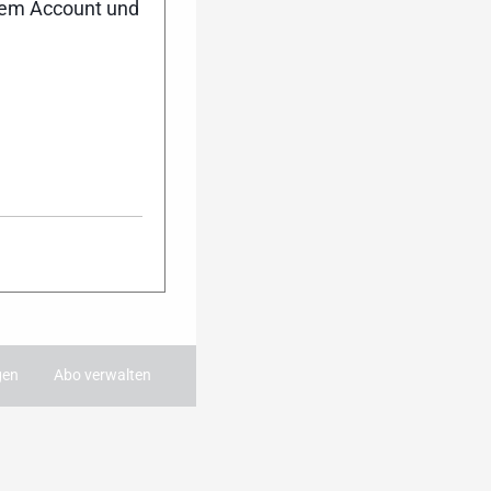
Dann melde dich
nem Account und
ter an. Während
 du damit immer
ie wichtigsten
 dein Postfach.
:
gen
Abo verwalten