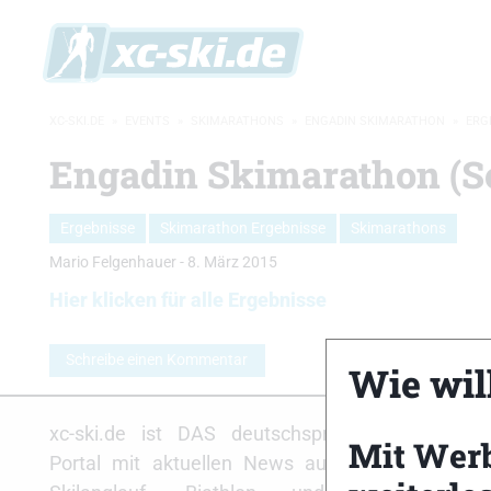
XC-SKI.DE
»
EVENTS
»
SKIMARATHONS
»
ENGADIN SKIMARATHON
»
ERG
Engadin Skimarathon (S
Ergebnisse
Skimarathon Ergebnisse
Skimarathons
Mario Felgenhauer
-
8. März 2015
Hier klicken für alle Ergebnisse
Schreibe einen Kommentar
Wie will
Partne
xc-ski.de ist DAS deutschsprachige
Mit Wer
Portal mit aktuellen News aus dem