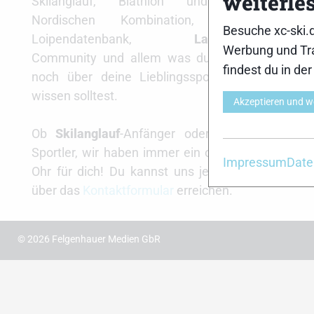
weiterle
Skilanglauf, Biathlon und der
Nordischen Kombination, einer
xc-ski.
Besuche xc-ski.
Loipendatenbank,
Langlauf
-
insta
Werbung und Tra
Community und allem was du sonst
findest du in de
noch über deine Lieblingssportarten
wissen solltest.
Akzeptieren und w
Ob
Skilanglauf
-Anfänger oder Profi-
Sportler, wir haben immer ein offenes
Impressum
Date
Ohr für dich! Du kannst uns jederzeit
über das
Kontaktformular
erreichen.
© 2026 Felgenhauer Medien GbR