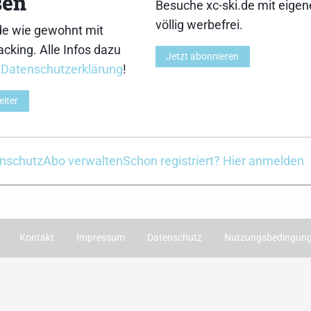
sen
Laufenden bleiben? 
Besuche xc-ski.de mit eige
für unseren Newslet
de in Social Media
völlig werbefrei.
de wie gewohnt mit
der Saison erhältst
gram
facebook
spotify
x
youtube
cking. Alle Infos dazu
Jetzt abonnieren
einmal pro Woche d
r
Datenschutzerklärung
!
News und Themen in
Einfach hier anmelden
eiter
nschutz
Abo verwalten
Schon registriert? Hier anmelden
Kontakt
Impressum
Datenschutz
Nutzungsbedingun