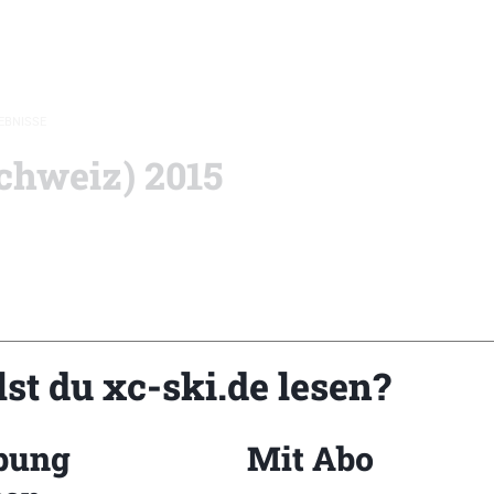
EBNISSE
chweiz) 2015
st du xc-ski.de lesen?
r
xc-ski.de Newslett
bung
Mit Abo
Du willst immer a