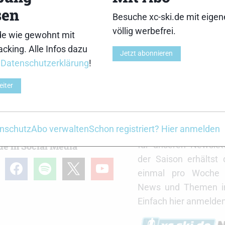
sen
Besuche xc-ski.de mit eige
6,2 (20)
völlig werbefrei.
de wie gewohnt mit
cking. Alle Infos dazu
Jetzt abonnieren
r
Datenschutzerklärung
!
eiter
r
xc-ski.de Newslett
Du willst immer a
nschutz
Abo verwalten
Schon registriert? Hier anmelden
Laufenden bleiben? 
für unseren Newslet
de in Social Media
der Saison erhältst
gram
facebook
spotify
x
youtube
einmal pro Woche d
News und Themen in
Einfach hier anmelden