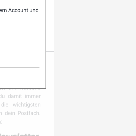
nem Account und
er Anmeldung
ktuell auf dem
Dann melde dich
ter an. Während
 du damit immer
ie wichtigsten
 dein Postfach.
: