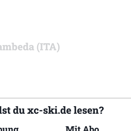
ambeda (ITA)
st du xc-ski.de lesen?
bung
Mit Abo