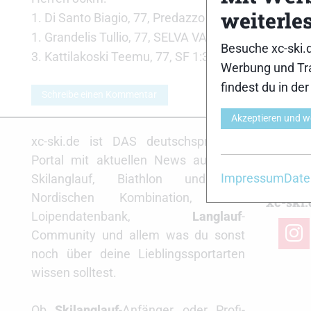
weiterle
1. Di Santo Biagio, 77, Predazzo 1:36.56,2 (57)
1. Grandelis Tullio, 77, SELVA VAL GARDENA 1:36.5
Besuche xc-ski.
3. Kattilakoski Teemu, 77, SF 1:36.56,4 (4)
Werbung und Tra
findest du in de
Schreibe einen Kommentar
Akzeptieren und w
Partne
xc-ski.de ist DAS deutschsprachige
Portal mit aktuellen News aus dem
Impressum
Date
Skilanglauf, Biathlon und der
Nordischen Kombination, einer
xc-ski.
Loipendatenbank,
Langlauf
-
insta
Community und allem was du sonst
noch über deine Lieblingssportarten
wissen solltest.
Ob
Skilanglauf
-Anfänger oder Profi-