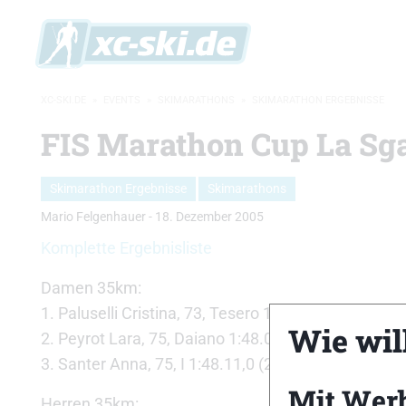
XC-SKI.DE
»
EVENTS
»
SKIMARATHONS
»
SKIMARATHON ERGEBNISSE
FIS Marathon Cup La Sg
Skimarathon Ergebnisse
Skimarathons
Mario Felgenhauer
-
18. Dezember 2005
Komplette Ergebnisliste
Damen 35km:
1. Paluselli Cristina, 73, Tesero 1:48.00,4 (2001)
Wie will
2. Peyrot Lara, 75, Daiano 1:48.01,8 (2004)
3. Santer Anna, 75, I 1:48.11,0 (2003)
Mit Wer
Herren 35km: