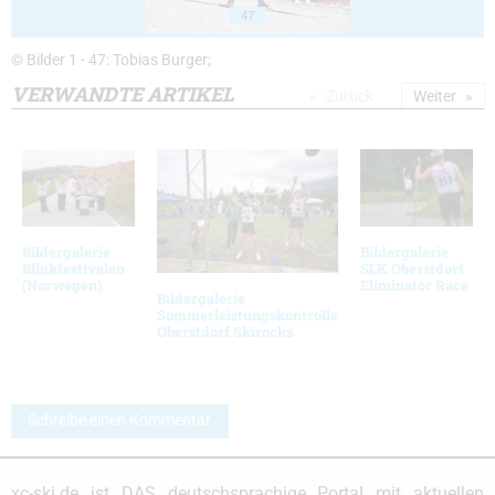
47
© Bilder 1 - 47: Tobias Burger;
VERWANDTE ARTIKEL
Zurück
Weiter
Bildergalerie
Bildergalerie
Blinkfestivalen
SLK Oberstdorf
(Norwegen)
Eliminator Race
Bildergalerie
Sommerleistungskontrolle
Oberstdorf Skirocks
Schreibe einen Kommentar
xc-ski.de ist DAS deutschsprachige Portal mit aktuellen