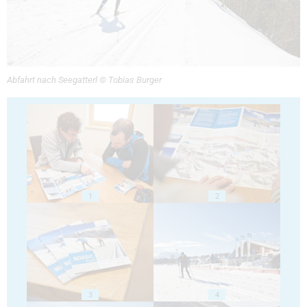
Abfahrt nach Seegatterl © Tobias Burger
1
2
3
4