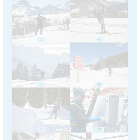
5
6
7
8
9
10