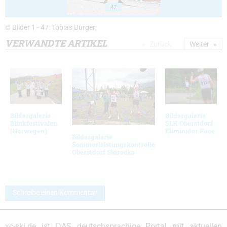
47
© Bilder 1 - 47: Tobias Burger;
VERWANDTE ARTIKEL
Zurück
Weiter
Bildergalerie
Bildergalerie
Blinkfestivalen
SLK Oberstdorf
(Norwegen)
Eliminator Race
Bildergalerie
Sommerleistungskontrolle
Oberstdorf Skirocks
Schreibe einen Kommentar
xc-ski.de ist DAS deutschsprachige Portal mit aktuellen