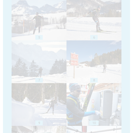
5
6
7
8
9
10