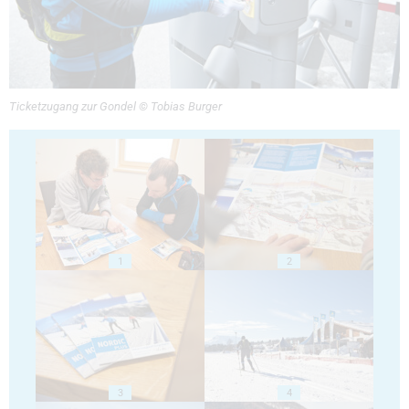
Ticketzugang zur Gondel © Tobias Burger
1
2
3
4