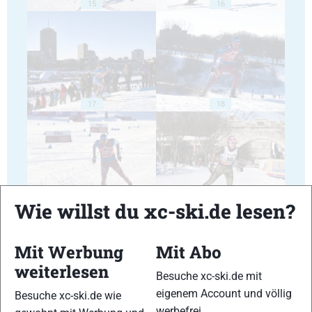
15
16
17
18
Wie willst du xc-ski.de lesen?
19
20
Mit Werbung
Mit Abo
weiterlesen
Besuche xc-ski.de mit
eigenem Account und völlig
Besuche xc-ski.de wie
21
22
werbefrei.