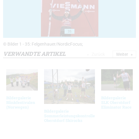
35
© Bilder 1 - 35: Felgenhauer/NordicFocus;
VERWANDTE ARTIKEL
Zurück
Weiter
Bildergalerie
Bildergalerie
Blinkfestivalen
SLK Oberstdorf
(Norwegen)
Eliminator Race
Bildergalerie
Sommerleistungskontrolle
Oberstdorf Skirocks