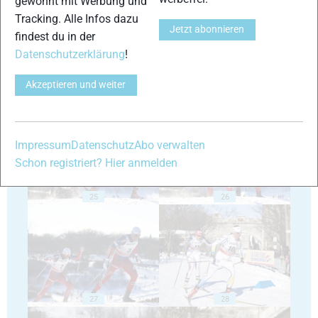
gewohnt mit Werbung und
Tracking. Alle Infos dazu
Jetzt abonnieren
findest du in der
Datenschutzerklärung
!
Akzeptieren und weiter
23
24
Impressum
Datenschutz
Abo verwalten
Schon registriert? Hier anmelden
25
26
27
28