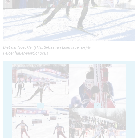
Dietmar Noeckler (ITA), Sebastian Eisenlauer (l-r) ©
Felgenhauer/NordicFocus
1
2