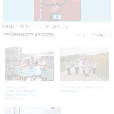
35
© Bilder 1 - 35: Felgenhauer/NordicFocus;
VERWANDTE ARTIKEL
Zurück
Weiter
Bildergalerie
Bildergalerie Blinkfestivalen
Biathlonwettkämpfe
(Norwegen)
Blinkfestival Sandnes
(Norwegen)