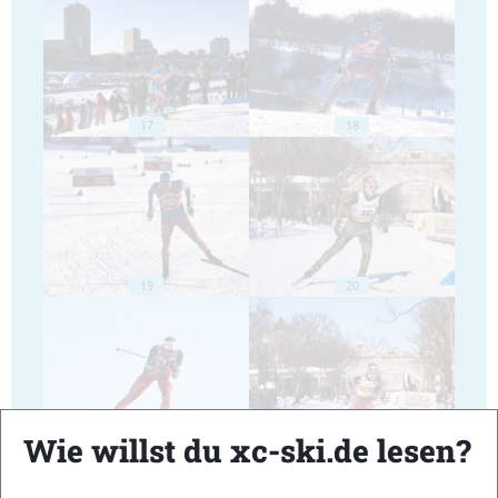
17
18
19
20
Wie willst du xc-ski.de lesen?
21
22