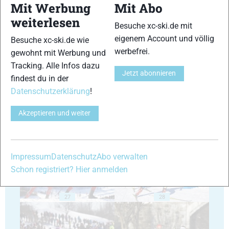
Mit Werbung
Mit Abo
weiterlesen
Besuche xc-ski.de mit
eigenem Account und völlig
Besuche xc-ski.de wie
23
24
werbefrei.
gewohnt mit Werbung und
Tracking. Alle Infos dazu
Jetzt abonnieren
findest du in der
Datenschutzerklärung
!
Akzeptieren und weiter
25
26
Impressum
Datenschutz
Abo verwalten
Schon registriert? Hier anmelden
27
28