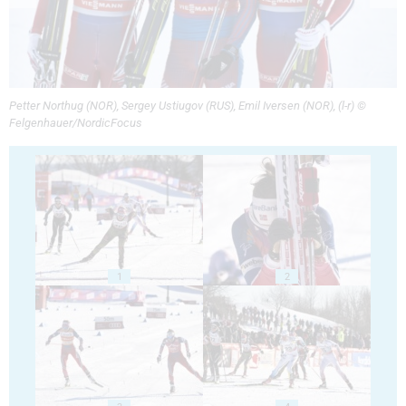
Petter Northug (NOR), Sergey Ustiugov (RUS), Emil Iversen (NOR), (l-r) ©
Felgenhauer/NordicFocus
1
2