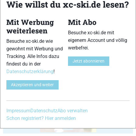
Wie willst du xc-ski.de lesen?
Mit Werbung
Mit Abo
weiterlesen
Besuche xc-ski.de mit
eigenem Account und völlig
11
12
Besuche xc-ski.de wie
werbefrei.
gewohnt mit Werbung und
Tracking. Alle Infos dazu
Jetzt abonnieren
findest du in der
Datenschutzerklärung
!
13
14
Akzeptieren und weiter
Impressum
Datenschutz
Abo verwalten
Schon registriert? Hier anmelden
15