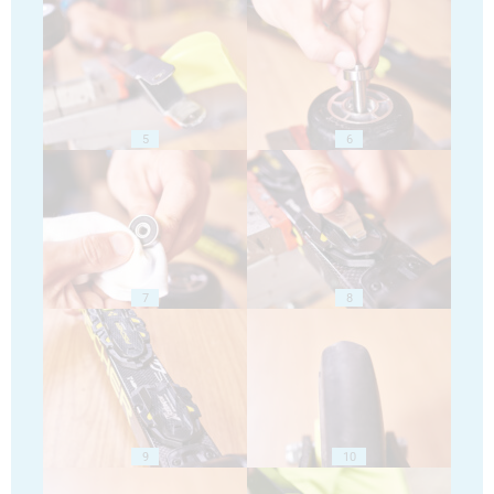
5
6
7
8
9
10