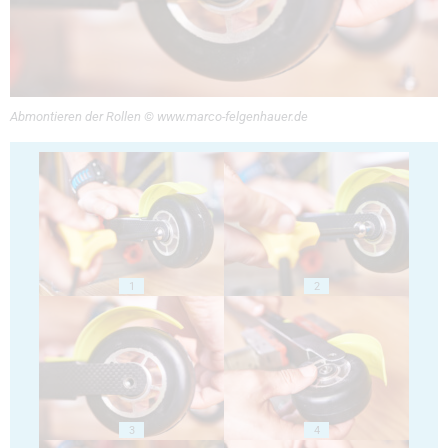
Abmontieren der Rollen © www.marco-felgenhauer.de
1
2
3
4