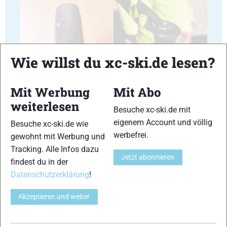
11
12
Wie willst du xc-ski.de lesen?
Mit Werbung
Mit Abo
weiterlesen
Besuche xc-ski.de mit
eigenem Account und völlig
Besuche xc-ski.de wie
13
14
werbefrei.
gewohnt mit Werbung und
Tracking. Alle Infos dazu
Jetzt abonnieren
findest du in der
Datenschutzerklärung
!
Akzeptieren und weiter
15
© Bilder 1 - 15: www.marco-felgenhauer.de;