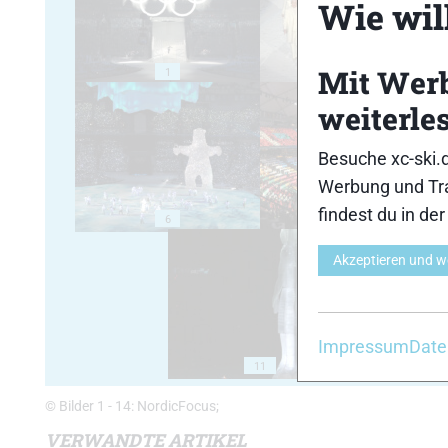
Wie will
Mit Wer
1
2
weiterle
Besuche xc-ski.
Werbung und Tra
findest du in de
6
7
Akzeptieren und w
Impressum
Date
11
1
© Bilder 1 - 14: NordicFocus;
VERWANDTE ARTIKEL