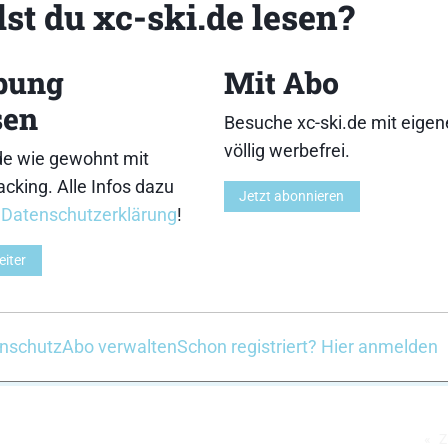
st du xc-ski.de lesen?
bung
Mit Abo
3
4
sen
Besuche xc-ski.de mit eige
völlig werbefrei.
de wie gewohnt mit
cking. Alle Infos dazu
Jetzt abonnieren
r
Datenschutzerklärung
!
8
9
eiter
nschutz
Abo verwalten
Schon registriert? Hier anmelden
2
13
14
Z