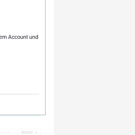
5
nem Account und
10
urück
Weiter