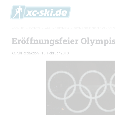
XC-SKI.DE
»
EVENTS
»
WM UND OLYMPIA
»
OLYMPISCHE SPIELE VANCOUV
Eröffnungsfeier Olympis
XC-Ski Redaktion
-
15. Februar 2010