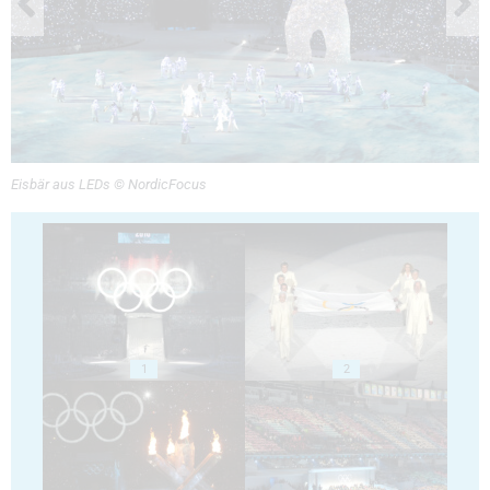
Eisbär aus LEDs © NordicFocus
1
2