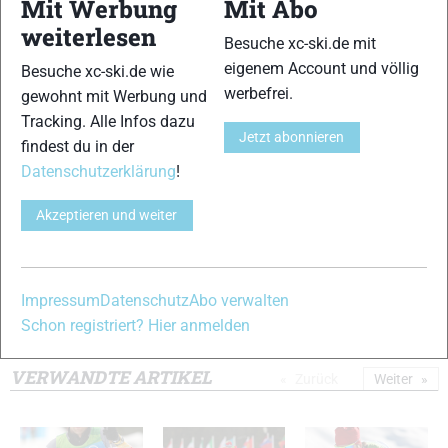
Mit Werbung
Mit Abo
9
10
weiterlesen
Besuche xc-ski.de mit
eigenem Account und völlig
Besuche xc-ski.de wie
werbefrei.
gewohnt mit Werbung und
Tracking. Alle Infos dazu
Jetzt abonnieren
findest du in der
11
12
Datenschutzerklärung
!
Akzeptieren und weiter
Impressum
Datenschutz
Abo verwalten
13
14
Schon registriert? Hier anmelden
© Bilder 1 - 14: NordicFocus;
VERWANDTE ARTIKEL
Zurück
Weiter