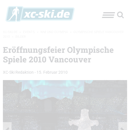
XC-SKI.DE
»
EVENTS
»
WM UND OLYMPIA
»
OLYMPISCHE SPIELE VANCOUVER
2010
»
BILDER
Eröffnungsfeier Olympische
Spiele 2010 Vancouver
XC-Ski Redaktion
-
15. Februar 2010