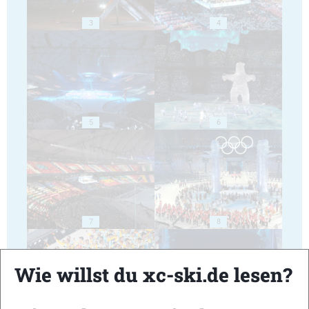
3
4
5
6
7
8
Wie willst du xc-ski.de lesen?