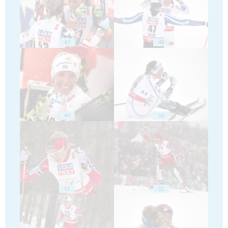
47
48
49
50
51
52