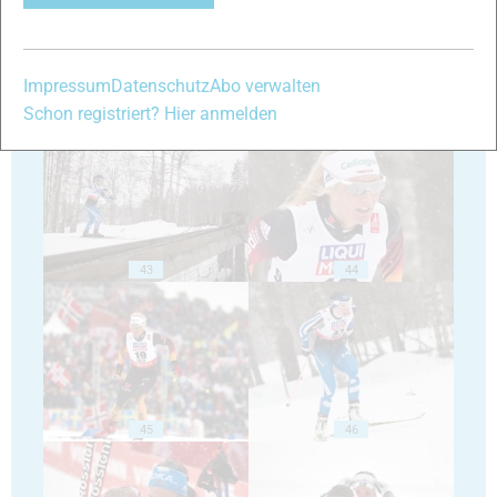
Impressum
Datenschutz
Abo verwalten
41
42
Schon registriert? Hier anmelden
43
44
45
46