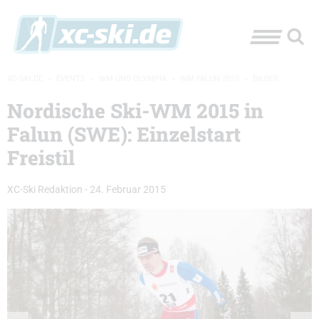
XC-SKI.DE
»
EVENTS
»
WM UND OLYMPIA
»
WM FALUN 2015
»
BILDER
Nordische Ski-WM 2015 in
Falun (SWE): Einzelstart
Freistil
XC-Ski Redaktion
-
24. Februar 2015