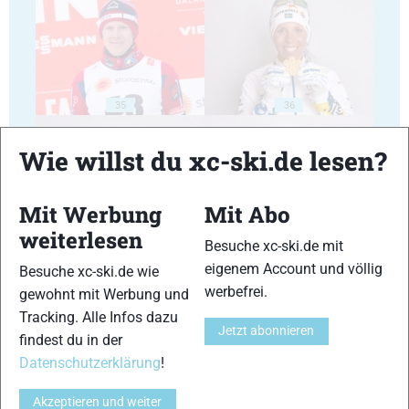
35
36
Wie willst du xc-ski.de lesen?
Mit Werbung
Mit Abo
weiterlesen
37
38
Besuche xc-ski.de mit
eigenem Account und völlig
Besuche xc-ski.de wie
werbefrei.
gewohnt mit Werbung und
Tracking. Alle Infos dazu
Jetzt abonnieren
findest du in der
Datenschutzerklärung
!
39
40
Akzeptieren und weiter