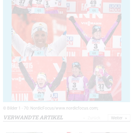
65
66
67
68
69
70
© Bilder 1 - 70: NordicFocus/www.nordicfocus.com;
VERWANDTE ARTIKEL
Zurück
Weiter