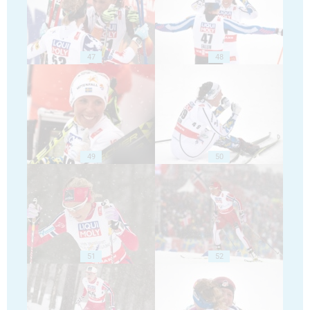
47
48
49
50
51
52