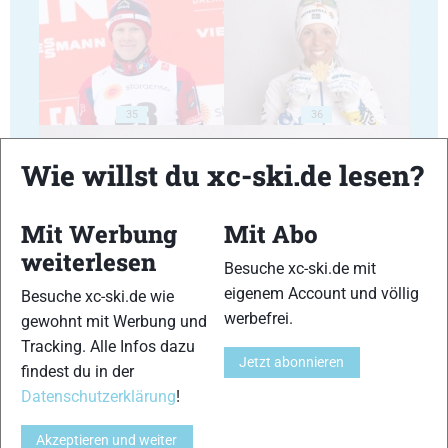
35
36
Wie willst du xc-ski.de lesen?
Mit Werbung
Mit Abo
weiterlesen
37
38
Besuche xc-ski.de mit
eigenem Account und völlig
Besuche xc-ski.de wie
werbefrei.
gewohnt mit Werbung und
Tracking. Alle Infos dazu
Jetzt abonnieren
findest du in der
Datenschutzerklärung
!
39
40
Akzeptieren und weiter