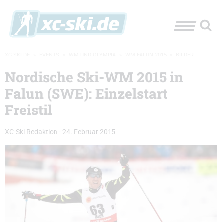
XC-SKI.DE
»
EVENTS
»
WM UND OLYMPIA
»
WM FALUN 2015
»
BILDER
Nordische Ski-WM 2015 in
Falun (SWE): Einzelstart
Freistil
XC-Ski Redaktion
-
24. Februar 2015