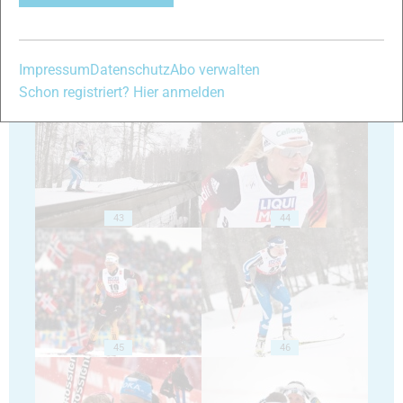
Impressum
Datenschutz
Abo verwalten
41
42
Schon registriert? Hier anmelden
43
44
45
46