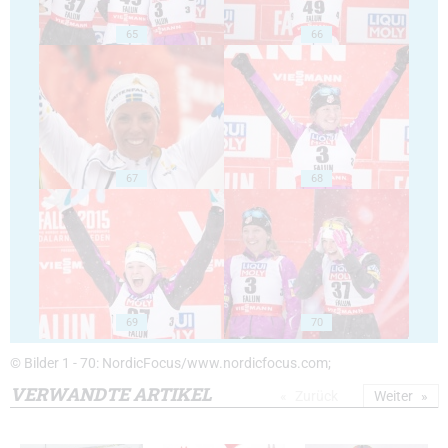
65
66
67
68
69
70
© Bilder 1 - 70: NordicFocus/www.nordicfocus.com;
VERWANDTE ARTIKEL
Zurück
Weiter