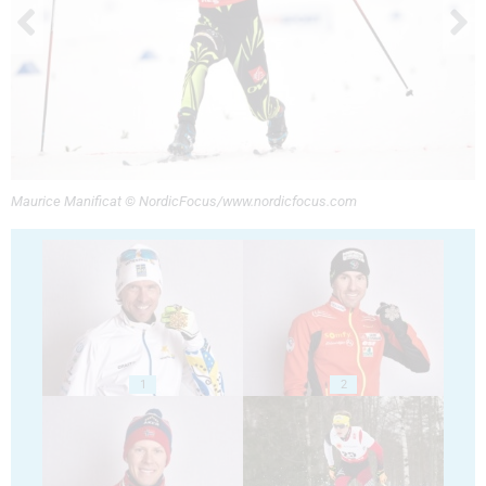
Maurice Manificat © NordicFocus/www.nordicfocus.com
1
2