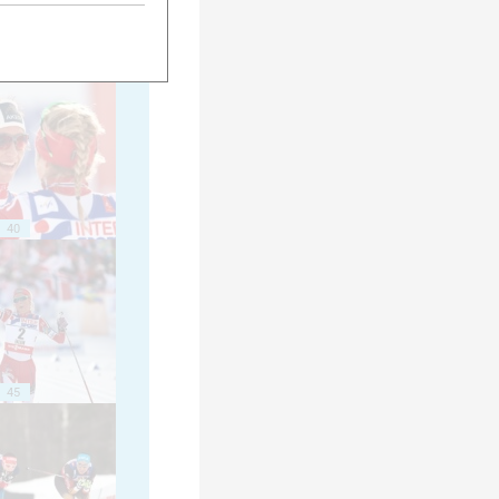
35
40
45