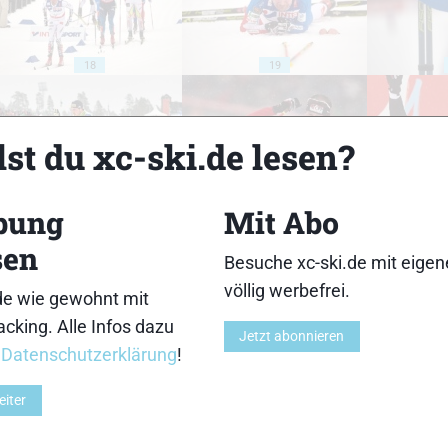
18
19
st du xc-ski.de lesen?
bung
Mit Abo
23
24
sen
Besuche xc-ski.de mit eige
völlig werbefrei.
de wie gewohnt mit
cking. Alle Infos dazu
Jetzt abonnieren
r
Datenschutzerklärung
!
28
29
eiter