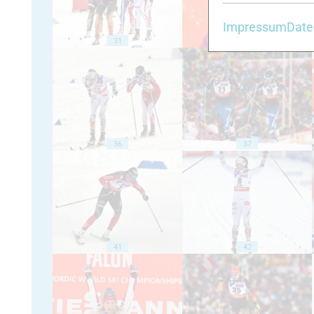
Impressum
Date
31
32
36
37
41
42