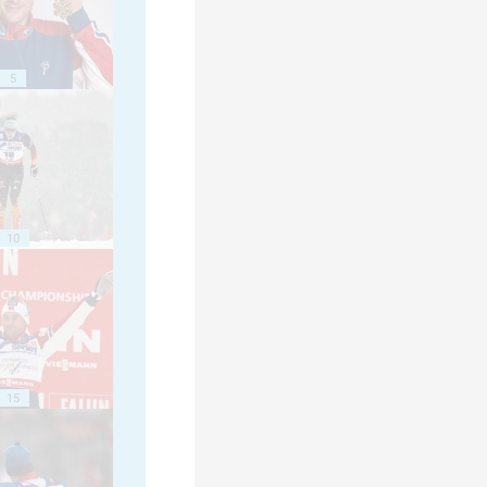
5
10
15