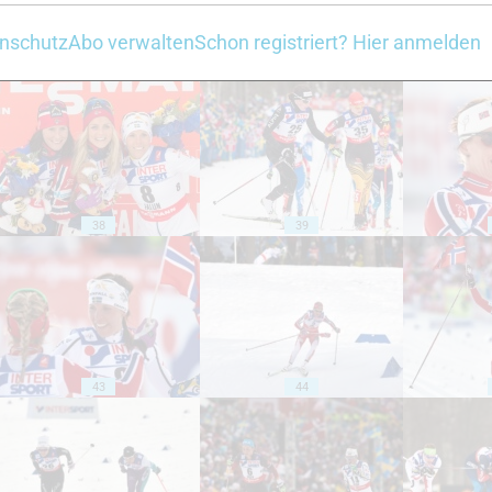
nschutz
Abo verwalten
Schon registriert? Hier anmelden
33
34
38
39
43
44