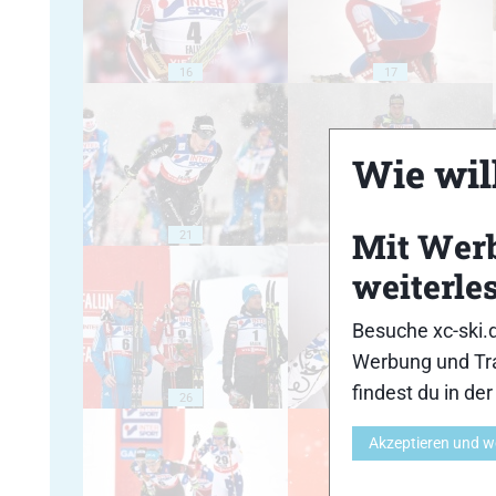
16
17
Wie will
Mit Wer
21
22
weiterle
Besuche xc-ski.
Werbung und Tra
findest du in de
26
27
Akzeptieren und w