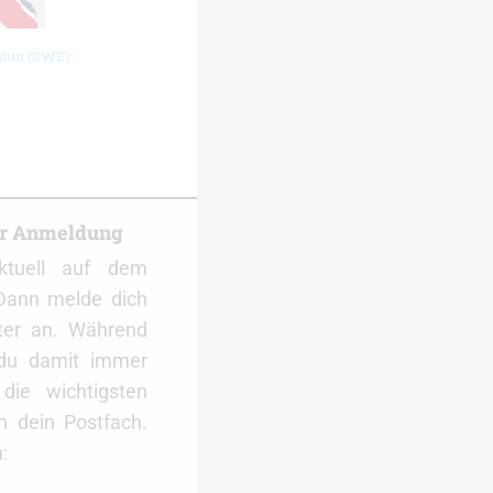
alun (SWE):
er Anmeldung
ktuell auf dem
Dann melde dich
ter an. Während
 du damit immer
ie wichtigsten
 dein Postfach.
: