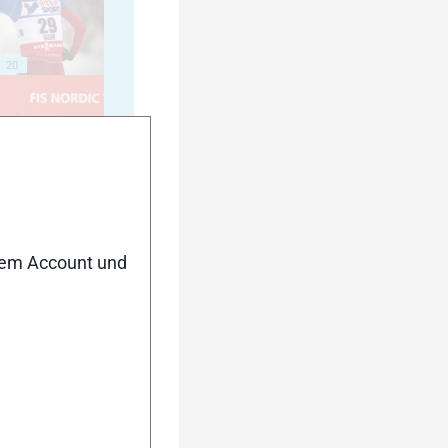
20
25
nem Account und
30