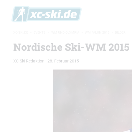
XC-SKI.DE
»
EVENTS
»
WM UND OLYMPIA
»
WM FALUN 2015
»
BILDER
Nordische Ski-WM 2015 
XC-Ski Redaktion
-
28. Februar 2015