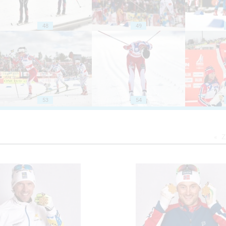
48
49
53
54
Z