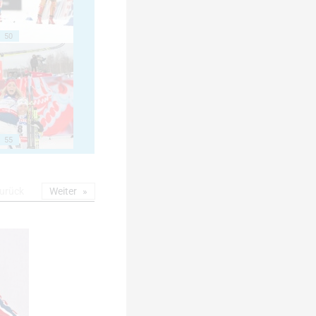
50
55
urück
Weiter