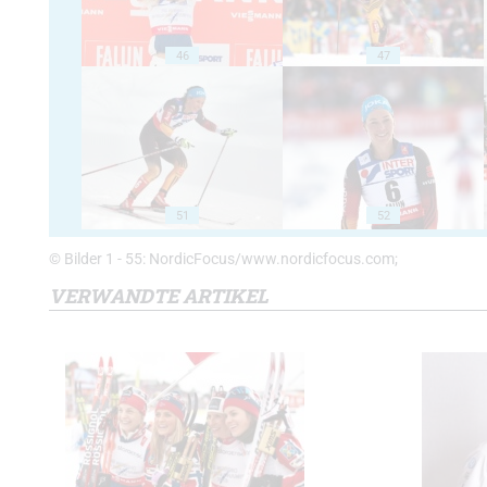
46
47
51
52
© Bilder 1 - 55: NordicFocus/www.nordicfocus.com;
VERWANDTE ARTIKEL