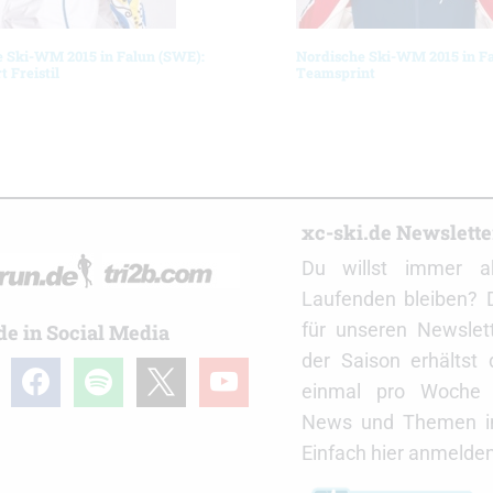
e Ski-WM 2015 in Falun (SWE):
Nordische Ski-WM 2015 in F
t Freistil
Teamsprint
r
xc-ski.de Newslett
Du willst immer a
Laufenden bleiben? 
für unseren Newslet
de in Social Media
der Saison erhältst
gram
facebook
spotify
x
youtube
einmal pro Woche d
News und Themen in
Einfach hier anmelden