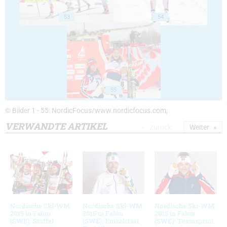
53
54
55
© Bilder 1 - 55: NordicFocus/www.nordicfocus.com;
VERWANDTE ARTIKEL
Zurück
Weiter
Nordische Ski-WM
Nordische Ski-WM
Nordische Ski-WM
2015 in Falun
2015 in Falun
2015 in Falun
(SWE): Staffel
(SWE): Einzelstart
(SWE): Teamsprint