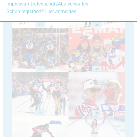
Impressum
Datenschutz
Abo verwalten
Schon registriert? Hier anmelden
35
36
37
38
39
40