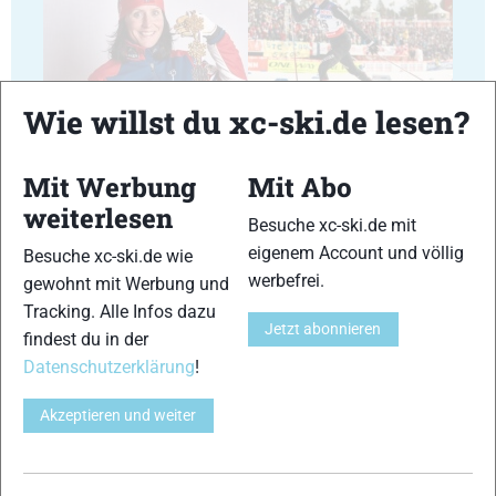
29
30
Wie willst du xc-ski.de lesen?
Mit Werbung
Mit Abo
weiterlesen
Besuche xc-ski.de mit
eigenem Account und völlig
Besuche xc-ski.de wie
31
32
werbefrei.
gewohnt mit Werbung und
Tracking. Alle Infos dazu
Jetzt abonnieren
findest du in der
Datenschutzerklärung
!
Akzeptieren und weiter
33
34