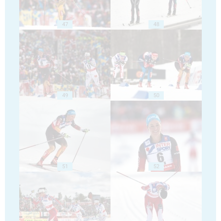
47
48
49
50
51
52