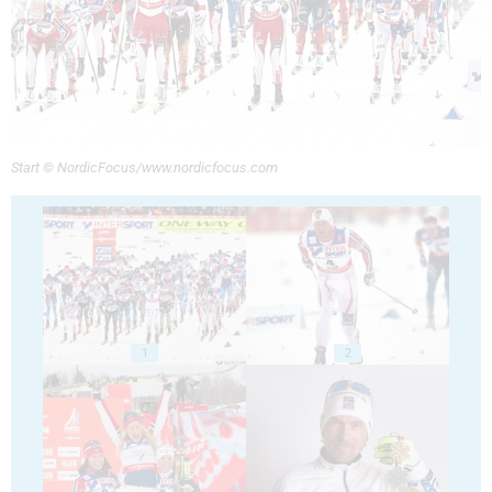
Start © NordicFocus/www.nordicfocus.com
1
2