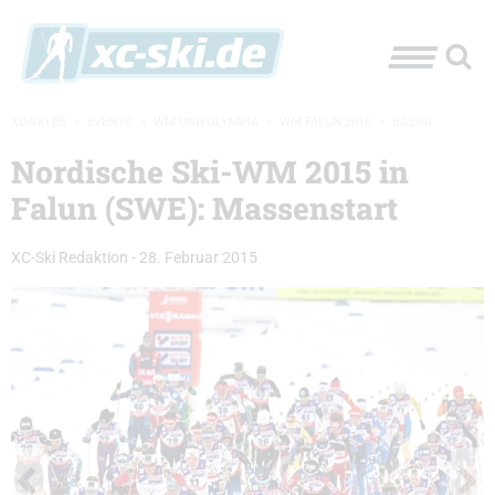
XC-SKI.DE
»
EVENTS
»
WM UND OLYMPIA
»
WM FALUN 2015
»
BILDER
Nordische Ski-WM 2015 in
Falun (SWE): Massenstart
XC-Ski Redaktion
-
28. Februar 2015