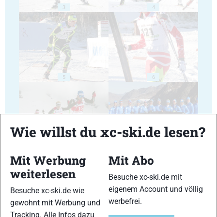
3
4
5
6
Wie willst du xc-ski.de lesen?
7
8
Mit Werbung
Mit Abo
weiterlesen
Besuche xc-ski.de mit
eigenem Account und völlig
Besuche xc-ski.de wie
werbefrei.
gewohnt mit Werbung und
Tracking. Alle Infos dazu
9
10