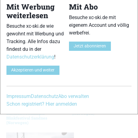
Mit Werbung
Mit Abo
9
10
weiterlesen
Besuche xc-ski.de mit
© Bild 1: NSF; Bild 2: Craft; Bilder 3 - 6: Per Frost; Bild 7: C.WEHRLI
eigenem Account und völlig
Besuche xc-ski.de wie
2011; Bild 8: -; Bild 9: Evi Sachenbacher-Stehle; Bild 10: Andreas
werbefrei.
gewohnt mit Werbung und
Fuchs;
Tracking. Alle Infos dazu
VERWANDTE ARTIKEL
Jetzt abonnieren
Zurück
Weiter
findest du in der
Datenschutzerklärung
!
Akzeptieren und weiter
Impressum
Datenschutz
Abo verwalten
Schon registriert? Hier anmelden
Bildergalerie
Bildergalerie Blinkfestivalen
Biathlonwettkämpfe
(Norwegen)
Blinkfestival Sandnes
(Norwegen)