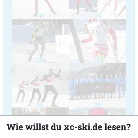
3
4
5
6
7
8
Wie willst du xc-ski.de lesen?