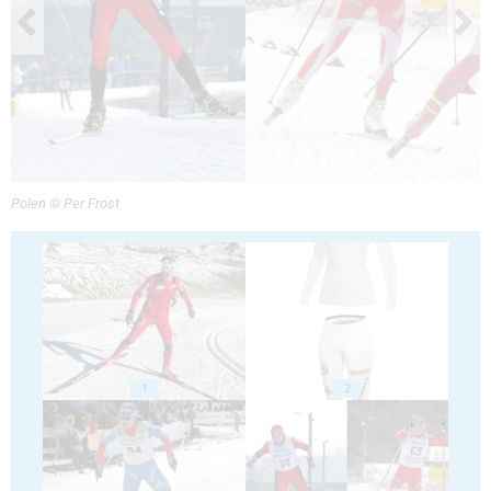
Polen © Per Frost
1
2