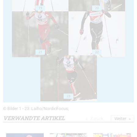
19
20
21
22
23
© Bilder 1 - 23: Laiho/NordicFocus;
VERWANDTE ARTIKEL
Zurück
Weiter