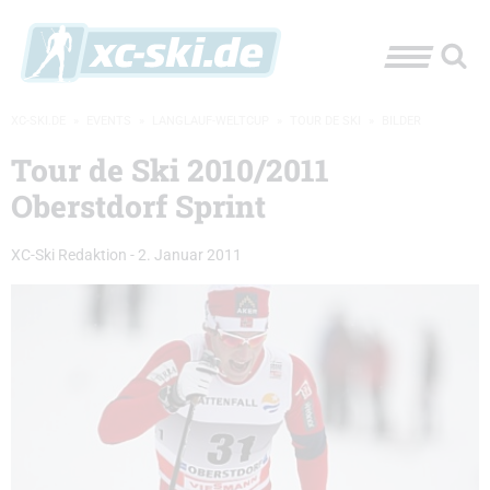
XC-SKI.DE
»
EVENTS
»
LANGLAUF-WELTCUP
»
TOUR DE SKI
»
BILDER
Tour de Ski 2010/2011
Oberstdorf Sprint
XC-Ski Redaktion
-
2. Januar 2011