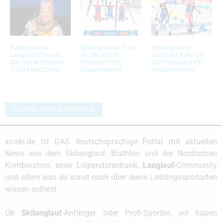
Bildergalerie
Bildergalerie Tour
Bildergalerie
Langlauf Tour de
de Ski Val di
Langlauf Tour de
Ski Val di Fiemme
Fiemme (ITA)
Ski Toblach (ITA)
(ITA) Final Climb
Klassiksprint
Handicapstart
Schreibe einen Kommentar
xc-ski.de ist DAS deutschsprachige Portal mit aktuellen
News aus dem Skilanglauf, Biathlon und der Nordischen
Kombination, einer Loipendatenbank,
Langlauf
-Community
und allem was du sonst noch über deine Lieblingssportarten
wissen solltest.
Ob
Skilanglauf
-Anfänger oder Profi-Sportler, wir haben