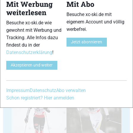
Mit Werbung
Mit Abo
weiterlesen
13
14
Besuche xc-ski.de mit
eigenem Account und völlig
Besuche xc-ski.de wie
werbefrei.
gewohnt mit Werbung und
Tracking. Alle Infos dazu
Jetzt abonnieren
findest du in der
Datenschutzerklärung
!
15
16
Akzeptieren und weiter
Impressum
Datenschutz
Abo verwalten
Schon registriert? Hier anmelden
17
18