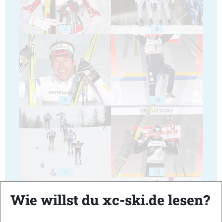
7
8
9
10
11
12
Wie willst du xc-ski.de lesen?