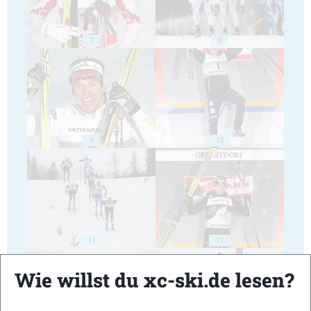
7
8
9
10
11
12
Wie willst du xc-ski.de lesen?