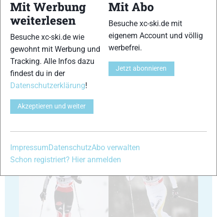
Mit Werbung
Mit Abo
weiterlesen
13
14
Besuche xc-ski.de mit
eigenem Account und völlig
Besuche xc-ski.de wie
werbefrei.
gewohnt mit Werbung und
Tracking. Alle Infos dazu
Jetzt abonnieren
findest du in der
Datenschutzerklärung
!
15
16
Akzeptieren und weiter
Impressum
Datenschutz
Abo verwalten
Schon registriert? Hier anmelden
17
18