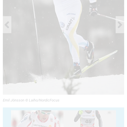
Emil Jönsson © Laiho/NordicFocus