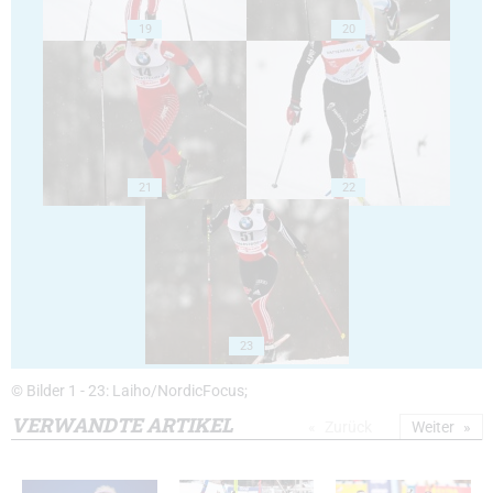
19
20
21
22
23
© Bilder 1 - 23: Laiho/NordicFocus;
VERWANDTE ARTIKEL
Zurück
Weiter