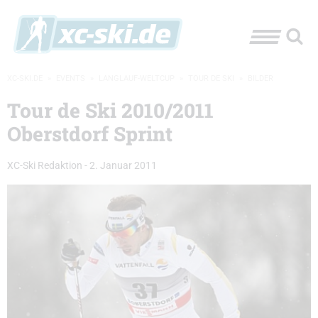
XC-SKI.DE
»
EVENTS
»
LANGLAUF-WELTCUP
»
TOUR DE SKI
»
BILDER
Tour de Ski 2010/2011
Oberstdorf Sprint
XC-Ski Redaktion
-
2. Januar 2011