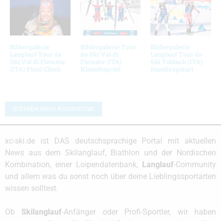
Bildergalerie
Bildergalerie Tour
Bildergalerie
Langlauf Tour de
de Ski Val di
Langlauf Tour de
Ski Val di Fiemme
Fiemme (ITA)
Ski Toblach (ITA)
(ITA) Final Climb
Klassiksprint
Handicapstart
Schreibe einen Kommentar
xc-ski.de ist DAS deutschsprachige Portal mit aktuellen
News aus dem Skilanglauf, Biathlon und der Nordischen
Kombination, einer Loipendatenbank,
Langlauf
-Community
und allem was du sonst noch über deine Lieblingssportarten
wissen solltest.
Ob
Skilanglauf
-Anfänger oder Profi-Sportler, wir haben