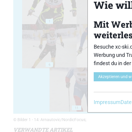
Wie will
Mit Wer
1
2
weiterle
Besuche xc-ski.
Werbung und Tra
findest du in de
6
7
Akzeptieren und w
Impressum
Date
11
1
© Bilder 1 - 14: Arnautovic/NordicFocus;
VERWANDTE ARTIKEL