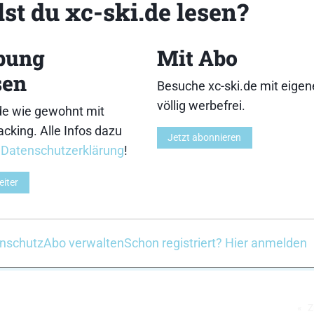
st du xc-ski.de lesen?
bung
Mit Abo
3
4
sen
Besuche xc-ski.de mit eige
völlig werbefrei.
de wie gewohnt mit
cking. Alle Infos dazu
Jetzt abonnieren
r
Datenschutzerklärung
!
8
9
eiter
nschutz
Abo verwalten
Schon registriert? Hier anmelden
2
13
14
Z