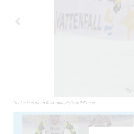
Denise Herrmann © Arnautovic/NordicFocus