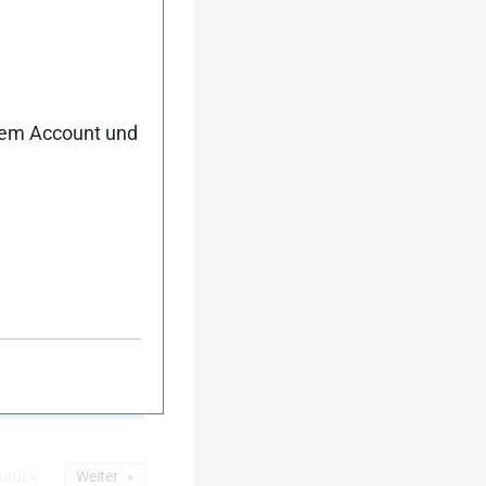
5
nem Account und
10
urück
Weiter