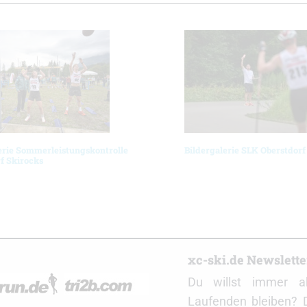
erie Sommerleistungskontrolle
Bildergalerie SLK Oberstdorf
f Skirocks
r
xc-ski.de Newslett
Du willst immer a
Laufenden bleiben? 