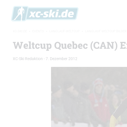
XC-SKI.DE
»
EVENTS
»
LANGLAUF-WELTCUP
»
LANGLAUF WELTCUP BILDER
Weltcup Quebec (CAN) Ei
XC-Ski Redaktion
-
7. Dezember 2012