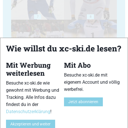
7
8
Wie willst du xc-ski.de lesen?
9
10
Mit Werbung
Mit Abo
weiterlesen
Besuche xc-ski.de mit
eigenem Account und völlig
Besuche xc-ski.de wie
werbefrei.
gewohnt mit Werbung und
Tracking. Alle Infos dazu
11
12
Jetzt abonnieren
findest du in der
Datenschutzerklärung
!
Akzeptieren und weiter