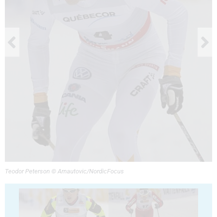
Teodor Peterson © Arnautovic/NordicFocus