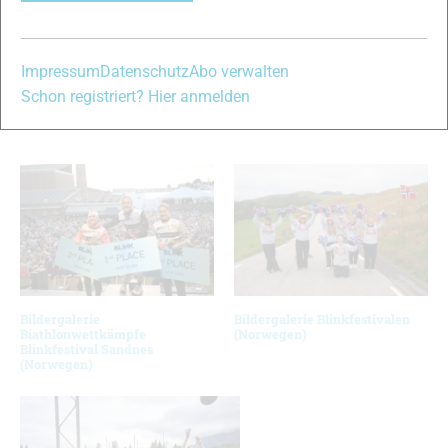
13
14
Impressum
Datenschutz
Abo verwalten
© Bilder 1 - 14: Arnautovic/NordicFocus;
Schon registriert? Hier anmelden
VERWANDTE ARTIKEL
Zurück
Weiter
Bildergalerie
Bildergalerie Blinkfestivalen
Biathlonwettkämpfe
(Norwegen)
Blinkfestival Sandnes
(Norwegen)