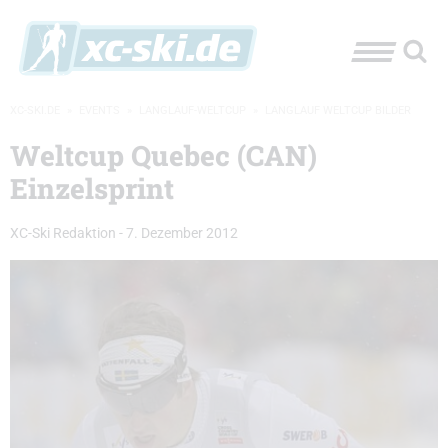
XC-SKI.DE
»
EVENTS
»
LANGLAUF-WELTCUP
»
LANGLAUF WELTCUP BILDER
Weltcup Quebec (CAN)
Einzelsprint
XC-Ski Redaktion
-
7. Dezember 2012