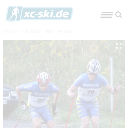
XC-SKI.DE
»
AKTUELLES
»
NEWS
»
ROLLSKI