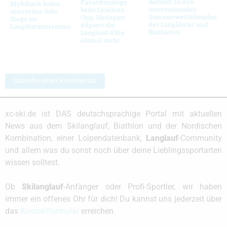
Auftakt zu den
Favoritensiege
Myhlback holen
internationalen
beim Lysebotn
souveräne Solo-
Sommerwettkämpfen
Opp, Hedegart
Siege im
der Langläufer und
düpiert die
Langdistanzrennen
Biathleten
Langlauf-Elite
einmal mehr
Schreibe einen Kommentar
xc-ski.de ist DAS deutschsprachige Portal mit aktuellen
News aus dem Skilanglauf, Biathlon und der Nordischen
Kombination, einer Loipendatenbank,
Langlauf
-Community
und allem was du sonst noch über deine Lieblingssportarten
wissen solltest.
Ob
Skilanglauf
-Anfänger oder Profi-Sportler, wir haben
immer ein offenes Ohr für dich! Du kannst uns jederzeit über
das
Kontaktformular
erreichen.