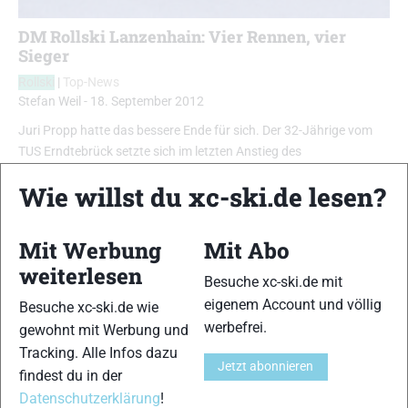
DM Rollski Lanzenhain: Vier Rennen, vier
Sieger
Rollski
|
Top-News
Stefan Weil
-
18. September 2012
Juri Propp hatte das bessere Ende für sich. Der 32-Jährige vom
TUS Erndtebrück setzte sich im letzten Anstieg des
Verfolgungsrennens von seinem schärfsten Konkurrenten Martin
Wie willst du xc-ski.de lesen?
Gillessen (TuWi Adenau) ab und sicherte sich mit acht Sekunden
Vorsprung nach 30 anspruchsvollen Kilometern den deutschen
Meistertitel im Rollskilauf …
Mit Werbung
Mit Abo
weiterlesen
Besuche xc-ski.de mit
eigenem Account und völlig
Besuche xc-ski.de wie
xc-ski.de ist DAS deutschsprachige Portal mit aktuellen
werbefrei.
gewohnt mit Werbung und
News aus dem Skilanglauf, Biathlon und der Nordischen
Tracking. Alle Infos dazu
Jetzt abonnieren
Kombination, einer Loipendatenbank,
Langlauf
-Community
findest du in der
und allem was du sonst noch über deine Lieblingssportarten
Datenschutzerklärung
!