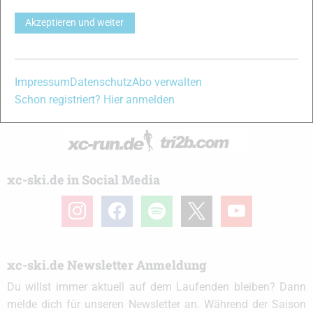
wissen solltest.
Akzeptieren und weiter
Ob
Skilanglauf
-Anfänger oder Profi-Sportler, wir haben
immer ein offenes Ohr für dich! Du kannst uns jederzeit über
das
Kontaktformular
erreichen.
Impressum
Datenschutz
Abo verwalten
Schon registriert? Hier anmelden
Partner
xc-ski.de in Social Media
instagram
facebook
spotify
x
youtube
xc-ski.de Newsletter Anmeldung
Du willst immer aktuell auf dem Laufenden bleiben? Dann
melde dich für unseren Newsletter an. Während der Saison