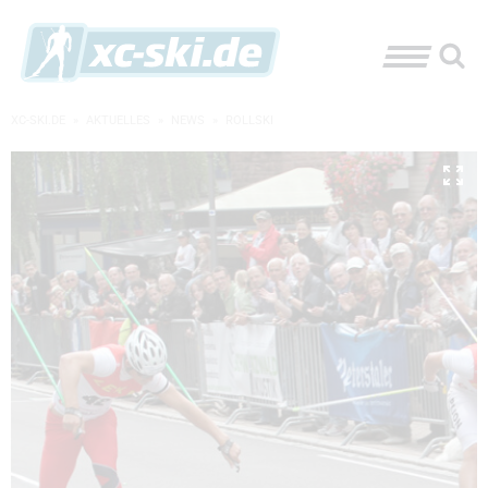
XC-SKI.DE
»
AKTUELLES
»
NEWS
»
ROLLSKI