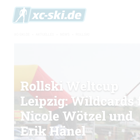
XC-SKI.DE
»
AKTUELLES
»
NEWS
»
ROLLSKI
Rollski Weltcup
Leipzig: Wildcards 
Nicole Wötzel und
Erik Hänel