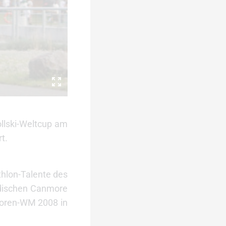
ollski-Weltcup am
t.
athlon-Talente des
adischen Canmore
nioren-WM 2008 in