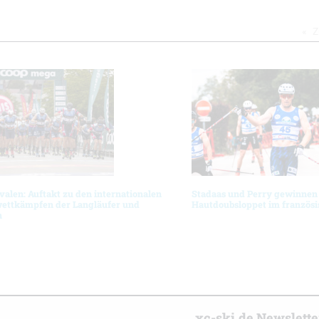
Z
ivalen: Auftakt zu den internationalen
Stadaas und Perry gewinnen
ttkämpfen der Langläufer und
Hautdoubsloppet im französi
n
r
xc-ski.de Newslett