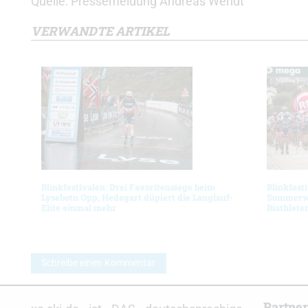
Quelle: Pressemeldung Andreas Wendt
VERWANDTE ARTIKEL
Blinkfestivalen: Drei Favoritensiege beim
Blinkfest
Lysebotn Opp, Hedegart düpiert die Langlauf-
Sommerwe
Elite einmal mehr
Biathlete
Schreibe einen Kommentar
Partne