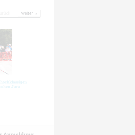
urück
Weiter
 hochklassigen
schen Jura
er Anmeldung