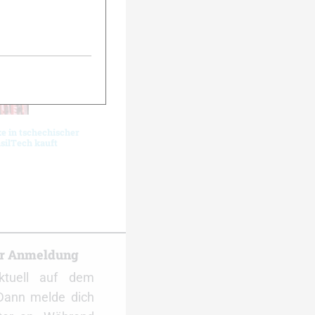
 in tschechischer
silTech kauft
er Anmeldung
ktuell auf dem
Dann melde dich