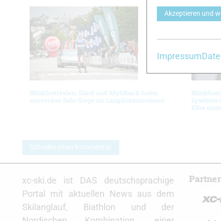
Akzeptieren und w
Impressum
Date
Blinkfestivalen: Slind und Myhlback holen
Blinkfest
souveräne Solo-Siege im Langdistanzrennen
Lysebotn 
Elite ein
Schreibe einen Kommentar
Partne
xc-ski.de ist DAS deutschsprachige
Portal mit aktuellen News aus dem
Skilanglauf, Biathlon und der
Nordischen Kombination, einer