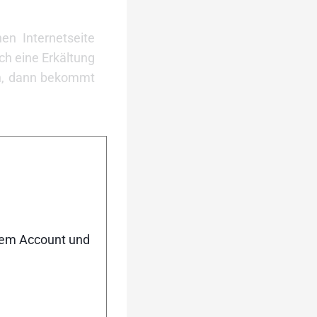
en Internetseite
ch eine Erkältung
en, dann bekommt
t dürften völlig
 den Medien hier
teckt, will aber
usammen waren es
nem Account und
urück
Weiter