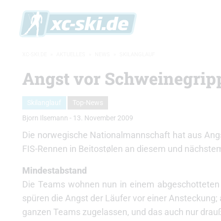
XC-SKI.DE
»
AKTUELLES
»
NEWS
»
SKILANGLAUF
Angst vor Schweinegrip
Skilanglauf
Top-News
Bjorn Ilsemann
-
13. November 2009
Die norwegische Nationalmannschaft hat aus Angs
FIS-Rennen in Beitostølen an diesem und nächst
Mindestabstand
Die Teams wohnen nun in einem abgeschotteten 
spüren die Angst der Läufer vor einer Ansteckung; 
ganzen Teams zugelassen, und das auch nur drau