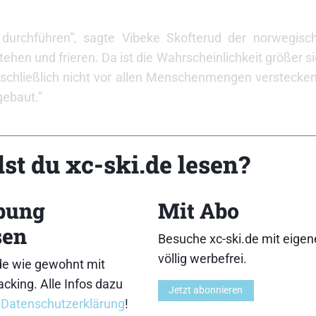
durchführen”, sagte Vibeke Skofterud der norwegisch
hen und frieren. Da ist die Wahrscheinlichkeit größer si
 schließlich nicht vor allen Menschenmengen versteck
ebaut.”
Hysterie übertrieben. “Gute Handhygiene und Vernunf
st du xc-ski.de lesen?
ngrenn.com. “Die Angst vor der Schweinegrippe wird von
tte sich vor zwei Wochen mit der Schweinegrippe anges
bung
Mit Abo
sen
chweinegrippe gestorben, im restlichen Skandinavien z
Besuche xc-ski.de mit eige
völlig werbefrei.
de wie gewohnt mit
cking. Alle Infos dazu
Z
Jetzt abonnieren
r
Datenschutzerklärung
!