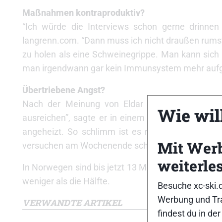
Maßnahmen kontraproduktiv?
“Ich würde die Interviews schon gerne drinnen 
langrenn.com. “Dann muss ich nicht draußen rumste
zu holen als eine Schweinegrippe. Man kann sich
man irgendwann gar kein Immunsystem mehr aufg
Übertriebene Angst?
Nach der Meinung von Eldar Rønning ist diese 
Wie will
ausreichen”, sagte er in einem Interview mit la
angeheizt. So schlimm ist es nicht.” Rønning ha
Mit Wer
versuchen am Wochenende schon zu starten.
weiterle
In Norwegen sind bis jetzt 13 Menschen an der S
weniger als die Hälfte.
Besuche xc-ski.
Werbung und Tra
VERWANDTE ARTIKEL
findest du in de