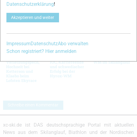
VERWANDTE ARTIKEL
Zurück
Weiter
Datenschutzerklärung
!
Akzeptieren und weiter
Impressum
Datenschutz
Abo verwalten
Langlauf
Langlauf
Hauptsponsor zieht
Schon registriert? Hier anmelden
Kurznews:
Kurznews:
sich zurück: Sorge
Poromaa im
Neuigkeiten vom
um Sponsoren und
Verletzungspech,
IOC, Karriereende
WM im Skilanglauf
Hochzeit bei
und schwedischer
Ketterson und
Erfolg bei der
Klaebo beim
Hyrox-WM
Lofoten Skyrace
Schreibe einen Kommentar
xc-ski.de ist DAS deutschsprachige Portal mit aktuellen
News aus dem Skilanglauf, Biathlon und der Nordischen