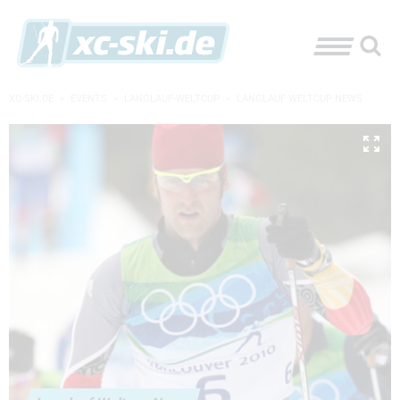
XC-SKI.DE
»
EVENTS
»
LANGLAUF-WELTCUP
»
LANGLAUF WELTCUP NEWS