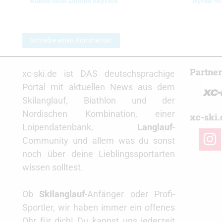
Klaebo beim Lofoten Skyrace
Hyrox-
Schreibe einen Kommentar
Partne
xc-ski.de ist DAS deutschsprachige
Portal mit aktuellen News aus dem
Skilanglauf, Biathlon und der
Nordischen Kombination, einer
xc-ski.
Loipendatenbank,
Langlauf
-
insta
Community und allem was du sonst
noch über deine Lieblingssportarten
wissen solltest.
Ob
Skilanglauf
-Anfänger oder Profi-
Sportler, wir haben immer ein offenes
Ohr für dich! Du kannst uns jederzeit