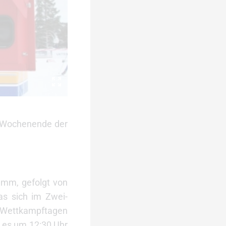
em Wochenende der
ramm, gefolgt von
as sich im Zwei-
n Wettkampftagen
d es um 12:30 Uhr