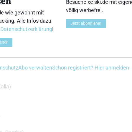
sen
Besuche xc-ski.de mit eige
völlig werbefrei.
de wie gewohnt mit
cking. Alle Infos dazu
Jetzt abonnieren
r
Datenschutzerklärung
!
eiter
nschutz
Abo verwalten
Schon registriert? Hier anmelden
alla)
)