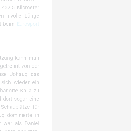
 4×7,5 Kilometer
 in voller Länge
st beim
Eurosport
hätzung kann man
 getrennt von der
erese Johaug das
 sich wieder ein
arlotte Kalla zu
d dort sogar eine
Schauplätze für
ug dominierte in
r war als Daniel