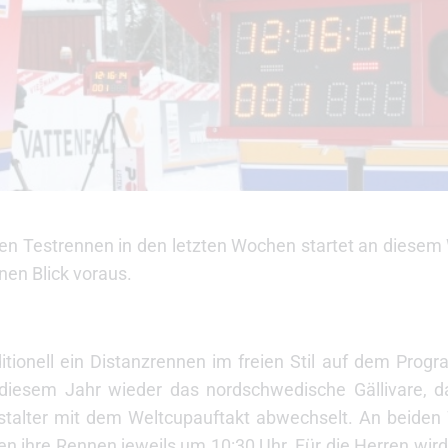
igen Testrennen in den letzten Wochen startet an dies
nen Blick voraus.
itionell ein Distanzrennen im freien Stil auf dem Prog
 diesem Jahr wieder das nordschwedische Gällivare, d
talter mit dem Weltcupauftakt abwechselt. An beide
nen ihre Rennen jeweils um 10:30 Uhr. Für die Herren wir