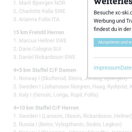
weiterle
1. Marit Bjoergen NOR
2. Charlotte Kalla SWE
Besuche xc-ski.
3. Arianna Follis ITA
Werbung und Tra
findest du in de
15 km Freistil Herren
1. Marcus Hellner SWE
Akzeptieren und w
2. Dario Cologna SUI
3. Daniel Rickardsson SWE
Impressum
Date
4×5 km Staffel C/F Damen
1. Norway I (Skofterud, Steira, Johaug, Bjoergen)
2. Sweden I (Johansson Norgren, Haag, Rydqvist, K
3. Italy I (Genuin, Longa, Rupil, Follis)
4×10 km Staffel C/F Herren
1. Sweden I (Larsson, Olsson, Rickardsson, Hellner
2. Russia I (Belov, Vylegzhanin, Sedov, Legkov)