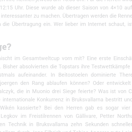
12:15 Uhr. Diese wurde ab dieser Saison von 4×10 auf
 interessanter zu machen. Übertragen werden die Rennen
n die Übertragung ein. Wer lieber im Internet schaut, i
ge?
mischt im Gesamtweltcup vorn mit? Eine erste Einsc
 Bisher absolvierten die Topstars ihre Testwettkämpfe
erstmals aufeinander. In Beitostoelen dominierte Th
Bjoergen den Rang ablaufen können? Oder entwickelt
yk, die in Muonio drei Siege feierte? Was ist von Ch
internationale Konkurrenz in Bruksvallarna bestritt un
ikén kassierte? Bei den Herren gab es sogar vier 
egkov im Freistilrennen von Gällivare, Petter North
ien Technik in Bruksvallarna zehn Sekunden schnelle