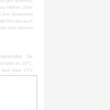
stungen anbieten,
us Hellner: Zwar
ch ihm benannten
gibt ihm das auch
nter kein Rennen
ngekündigt. Die
nn nahe an -20°C.
 sind etwa +2°C
eter Naturschnee