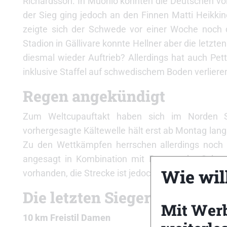
Richardsson. In Muonio konnten die Deutschen vor
der Sieg ging jedoch an den Finnen Matti Heikki
zeigte sich der Schwede vor einer Woche noch 
Stadion in Gällivare konnte Hellner aber die letz
diesmal wieder Auftrieb? Allerdings hat auch Pe
inklusive Staffel auf schwedischem Boden verliere
Regen angekündigt
Zum Weltcupauftakt haben sich im Norden Sc
vorhergesagte Kältewelle hält erst ab Montag lan
Zu den Wettkämpfen herrschen allerdings noc
angesagt in Kombination mit Regen oder Schnee
Wie will
vorhanden, die Strecke ist jedoch mit etwa 50 Zent
Die letzten Sieger 2010
Mit Wer
10 km Freistil Damen