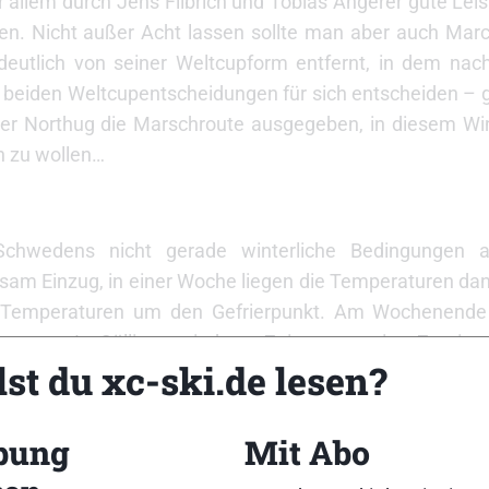
 allem durch Jens Filbrich und Tobias Angerer gute Lei
nen. Nicht außer Acht lassen sollte man aber auch Marc
deutlich von seiner Weltcupform entfernt, in dem na
ten beiden Weltcupentscheidungen für sich entscheiden – 
tter Northug die Marschroute ausgegeben, in diesem Wi
n zu wollen…
hwedens nicht gerade winterliche Bedingungen a
gsam Einzug, in einer Woche liegen die Temperaturen da
h Temperaturen um den Gefrierpunkt. Am Wochenende
regen. In Gällivare sind zur Zeit nur wenige Zentim
st du xc-ski.de lesen?
imeter Schnee gut präpariert.
bung
Mit Abo