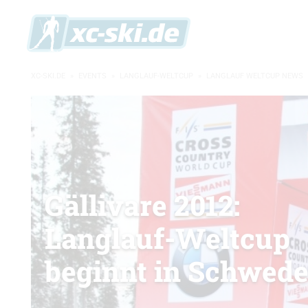
XC-SKI.DE
»
EVENTS
»
LANGLAUF-WELTCUP
»
LANGLAUF WELTCUP NEWS
Gällivare 2012:
Langlauf-Weltcup
beginnt in Schwed