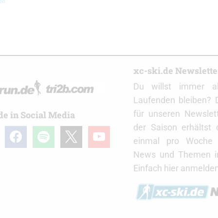
WM
r
xc-ski.de Newslett
Du willst immer a
Laufenden bleiben? 
für unseren Newslet
de in Social Media
der Saison erhältst
gram
facebook
spotify
x
youtube
einmal pro Woche d
News und Themen in
Einfach hier anmelden