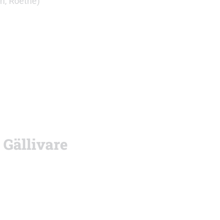
n, Roethe)
 Gällivare