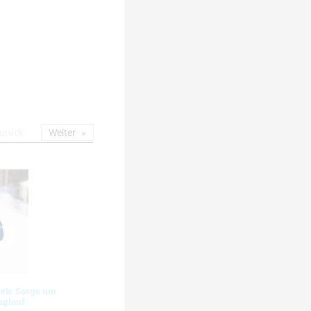
urück
Weiter
ück: Sorge um
nglauf