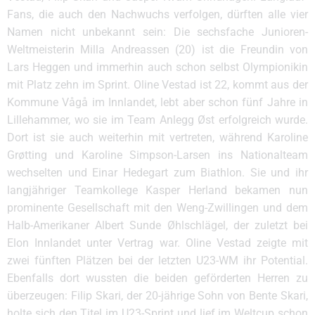
Fans, die auch den Nachwuchs verfolgen, dürften alle vier
Namen nicht unbekannt sein: Die sechsfache Junioren-
Weltmeisterin Milla Andreassen (20) ist die Freundin von
Lars Heggen und immerhin auch schon selbst Olympionikin
mit Platz zehn im Sprint. Oline Vestad ist 22, kommt aus der
Kommune Vågå im Innlandet, lebt aber schon fünf Jahre in
Lillehammer, wo sie im Team Anlegg Øst erfolgreich wurde.
Dort ist sie auch weiterhin mit vertreten, während Karoline
Grøtting und Karoline Simpson-Larsen ins Nationalteam
wechselten und Einar Hedegart zum Biathlon. Sie und ihr
langjähriger Teamkollege Kasper Herland bekamen nun
prominente Gesellschaft mit den Weng-Zwillingen und dem
Halb-Amerikaner Albert Sunde Øhlschlägel, der zuletzt bei
Elon Innlandet unter Vertrag war. Oline Vestad zeigte mit
zwei fünften Plätzen bei der letzten U23-WM ihr Potential.
Ebenfalls dort wussten die beiden geförderten Herren zu
überzeugen: Filip Skari, der 20-jährige Sohn von Bente Skari,
holte sich den Titel im U23-Sprint und lief im Weltcup schon