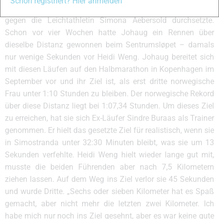
Schon registriert? Hier anmelden
ihres zweiten Kindes aber nur um Haaresbreite im Zielsprint
gegen die Leichtathletin Simona Aebersold durchsetzte.
Schon vor vier Wochen hatte Johaug ein Rennen über
dieselbe Distanz gewonnen beim Sentrumsløpet – damals
nur wenige Sekunden vor Heidi Weng. Johaug bereitet sich
mit diesen Läufen auf den Halbmarathon in Kopenhagen im
September vor und ihr Ziel ist, als erst dritte norwegische
Frau unter 1:10 Stunden zu bleiben. Der norwegische Rekord
über diese Distanz liegt bei 1:07,34 Stunden. Um dieses Ziel
zu erreichen, hat sie sich Ex-Läufer Sindre Buraas als Trainer
genommen. Er hielt das gesetzte Ziel für realistisch, wenn sie
in Simostranda unter 32:30 Minuten bleibt, was sie um 13
Sekunden verfehlte. Heidi Weng hielt wieder lange gut mit,
musste die beiden Führenden aber nach 7,5 Kilometern
ziehen lassen. Auf dem Weg ins Ziel verlor sie 45 Sekunden
und wurde Dritte. „Sechs oder sieben Kilometer hat es Spaß
gemacht, aber nicht mehr die letzten zwei Kilometer. Ich
habe mich nur noch ins Ziel gesehnt, aber es war keine gute