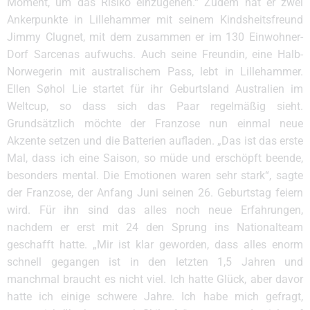
Moment, um das Risiko einzugehen.“ Zudem hat er zwei
Ankerpunkte in Lillehammer mit seinem Kindsheitsfreund
Jimmy Clugnet, mit dem zusammen er im 130 Einwohner-
Dorf Sarcenas aufwuchs. Auch seine Freundin, eine Halb-
Norwegerin mit australischem Pass, lebt in Lillehammer.
Ellen Søhol Lie startet für ihr Geburtsland Australien im
Weltcup, so dass sich das Paar regelmäßig sieht.
Grundsätzlich möchte der Franzose nun einmal neue
Akzente setzen und die Batterien aufladen. „Das ist das erste
Mal, dass ich eine Saison, so müde und erschöpft beende,
besonders mental. Die Emotionen waren sehr stark“, sagte
der Franzose, der Anfang Juni seinen 26. Geburtstag feiern
wird. Für ihn sind das alles noch neue Erfahrungen,
nachdem er erst mit 24 den Sprung ins Nationalteam
geschafft hatte. „Mir ist klar geworden, dass alles enorm
schnell gegangen ist in den letzten 1,5 Jahren und
manchmal braucht es nicht viel. Ich hatte Glück, aber davor
hatte ich einige schwere Jahre. Ich habe mich gefragt,