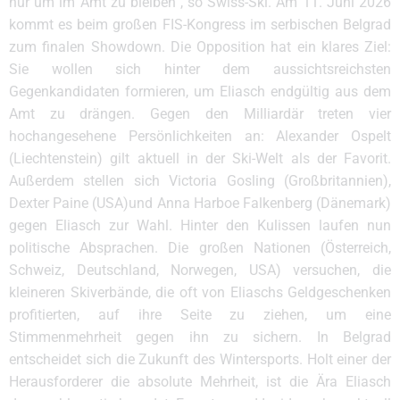
nur um im Amt zu bleiben“, so Swiss-Ski. Am 11. Juni 2026
kommt es beim großen FIS-Kongress im serbischen Belgrad
zum finalen Showdown. Die Opposition hat ein klares Ziel:
Sie wollen sich hinter dem aussichtsreichsten
Gegenkandidaten formieren, um Eliasch endgültig aus dem
Amt zu drängen. Gegen den Milliardär treten vier
hochangesehene Persönlichkeiten an: Alexander Ospelt
(Liechtenstein) gilt aktuell in der Ski-Welt als der Favorit.
Außerdem stellen sich Victoria Gosling (Großbritannien),
Dexter Paine (USA)und Anna Harboe Falkenberg (Dänemark)
gegen Eliasch zur Wahl. Hinter den Kulissen laufen nun
politische Absprachen. Die großen Nationen (Österreich,
Schweiz, Deutschland, Norwegen, USA) versuchen, die
kleineren Skiverbände, die oft von Eliaschs Geldgeschenken
profitierten, auf ihre Seite zu ziehen, um eine
Stimmenmehrheit gegen ihn zu sichern. In Belgrad
entscheidet sich die Zukunft des Wintersports. Holt einer der
Herausforderer die absolute Mehrheit, ist die Ära Eliasch