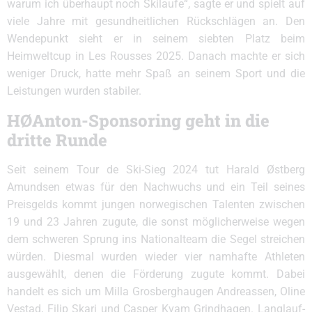
warum ich überhaupt noch Skilaufe“, sagte er und spielt auf
viele Jahre mit gesundheitlichen Rückschlägen an. Den
Wendepunkt sieht er in seinem siebten Platz beim
Heimweltcup in Les Rousses 2025. Danach machte er sich
weniger Druck, hatte mehr Spaß an seinem Sport und die
Leistungen wurden stabiler.
HØAnton-Sponsoring geht in die
dritte Runde
Seit seinem Tour de Ski-Sieg 2024 tut Harald Østberg
Amundsen etwas für den Nachwuchs und ein Teil seines
Preisgelds kommt jungen norwegischen Talenten zwischen
19 und 23 Jahren zugute, die sonst möglicherweise wegen
dem schweren Sprung ins Nationalteam die Segel streichen
würden. Diesmal wurden wieder vier namhafte Athleten
ausgewählt, denen die Förderung zugute kommt. Dabei
handelt es sich um Milla Grosberghaugen Andreassen, Oline
Vestad, Filip Skari und Casper Kvam Grindhagen. Langlauf-