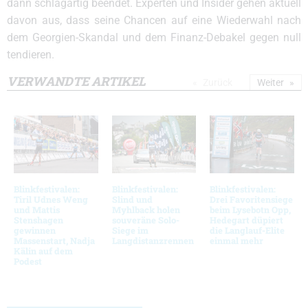
dann schlagartig beendet. Experten und Insider gehen aktuell
davon aus, dass seine Chancen auf eine Wiederwahl nach
dem Georgien-Skandal und dem Finanz-Debakel gegen null
tendieren.
VERWANDTE ARTIKEL
Zurück
Weiter
Blinkfestivalen:
Blinkfestivalen:
Blinkfestivalen:
Tiril Udnes Weng
Slind und
Drei Favoritensiege
und Mattis
Myhlback holen
beim Lysebotn Opp,
Stenshagen
souveräne Solo-
Hedegart düpiert
gewinnen
Siege im
die Langlauf-Elite
Massenstart, Nadja
Langdistanzrennen
einmal mehr
Kälin auf dem
Podest