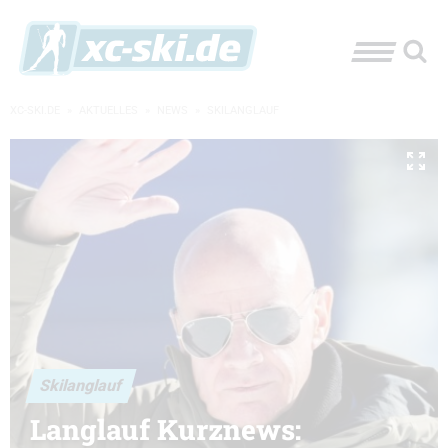
XC-SKI.DE
»
AKTUELLES
»
NEWS
»
SKILANGLAUF
Skilanglauf
Langlauf Kurznews: