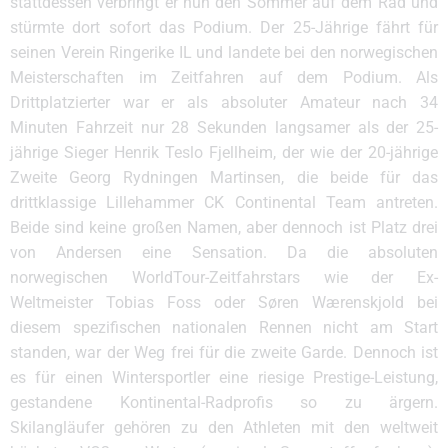
stattdessen verbringt er nun den Sommer auf dem Rad und
stürmte dort sofort das Podium. Der 25-Jährige fährt für
seinen Verein Ringerike IL und landete bei den norwegischen
Meisterschaften im Zeitfahren auf dem Podium. Als
Drittplatzierter war er als absoluter Amateur nach 34
Minuten Fahrzeit nur 28 Sekunden langsamer als der 25-
jährige Sieger Henrik Teslo Fjellheim, der wie der 20-jährige
Zweite Georg Rydningen Martinsen, die beide für das
drittklassige Lillehammer CK Continental Team antreten.
Beide sind keine großen Namen, aber dennoch ist Platz drei
von Andersen eine Sensation. Da die absoluten
norwegischen WorldTour-Zeitfahrstars wie der Ex-
Weltmeister Tobias Foss oder Søren Wærenskjold bei
diesem spezifischen nationalen Rennen nicht am Start
standen, war der Weg frei für die zweite Garde. Dennoch ist
es für einen Wintersportler eine riesige Prestige-Leistung,
gestandene Kontinental-Radprofis so zu ärgern.
Skilangläufer gehören zu den Athleten mit den weltweit