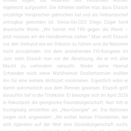
Kritiker sagen, die Reserven des Verbandes würden
regelrecht aufgezehrt. Die Athleten stellten klar, dass Eliasch
unzählige Versprechen gebrochen hat und als Verbandschef
untragbar geworden ist. Swiss-Ski-CEO Diego Züger fand
drastische Worte: „Wir fahren mit 180 gegen die Wand –
jetzt müssen wir die Handbremse ziehen.“ Man wirft Eliasch
vor, den Verband wie ein Diktator zu führen und die Nationen
nicht einzubinden. Vor dem anstehenden FIS-Kongress im
Juni steht Eliasch nun vor der Absetzung, die er mit aller
Macht zu verhindern versucht. Weder seine Heimat
Schweden noch seine Wahlheimat Großbritannien wollten
ihn für eine weitere Amtszeit nominieren. Eigentlich wäre er
damit automatisch aus dem Rennen gewesen. Eliasch griff
daraufhin tief in die Trickkiste: Er besorgte sich im April 2026
in Rekordzeit die georgische Staatsbürgerschaft. Nun tritt er
hochgradig umstritten als „Neo-Georgier“ an. Die Nationen
zeigen sich angewidert: „Wir wollen keinen Präsidenten, der
sich irgendwo auf der Welt eine Staatsbürgerschaft sucht,