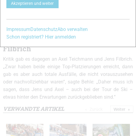
Akzeptieren und weiter
Mailand wieder zur Weltspitze aufschließen, sonst klafft bei
den Herren in dieser Disziplin aber eine große Lücke“, sagte
Behle. Das belegen die Zahlen: Im Sprintweltcup ist Tim
Tscharnke auf Platz 60 zweitbester Deutscher.
Impressum
Datenschutz
Abo verwalten
Schon registriert? Hier anmelden
Totalausfälle bei Teichmann und
Filbrich
Kritik gab es dagegen an Axel Teichmann und Jens Filbrich.
„Zwar haben beide einige Top-Platzierungen erreicht, dann
gab es aber auch totale Ausfälle, die nicht vorauszusehen
oder nachvollziehbar waren“, sagte Behle: „Daher muss ich
sagen, dass Jens und Axel – auch bei der Tour de Ski –
etwas hinter den Erwartungen zurückgeblieben sind.“
VERWANDTE ARTIKEL
Zurück
Weiter