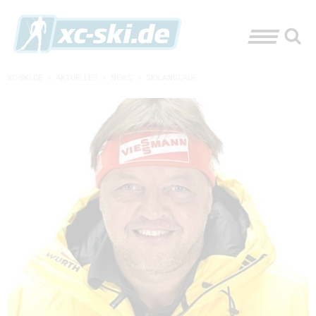
XC-SKI.DE
»
AKTUELLES
»
NEWS
»
SKILANGLAUF