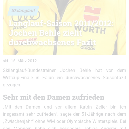
Skilanglauf
Langlauf-Saison 2011/2012:
Jochen Behle zieht
durchwachsenes Fazit
sid
-
16. März 2012
Skilanglauf-Bundestrainer Jochen Behle hat vor dem
Weltcup-Finale in Falun ein durchwachsenes Saisonfazit
gezogen.
Sehr mit den Damen zufrieden
„Mit den Damen und vor allem Katrin Zeller bin ich
insgesamt sehr zufrieden“, sagte der 51-Jährige nach dem
„Zwischenjahr“ ohne WM oder Olympische Winterspiele. Bei
den Männern habe sich besonders Tobias Angerer mit