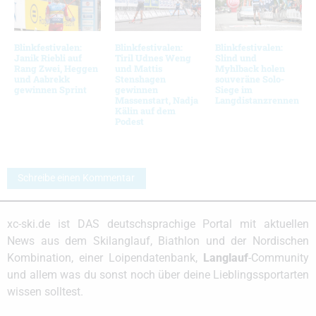
Blinkfestivalen:
Blinkfestivalen:
Blinkfestivalen:
Janik Riebli auf
Tiril Udnes Weng
Slind und
Rang Zwei, Heggen
und Mattis
Myhlback holen
und Aabrekk
Stenshagen
souveräne Solo-
gewinnen Sprint
gewinnen
Siege im
Massenstart, Nadja
Langdistanzrennen
Kälin auf dem
Podest
Schreibe einen Kommentar
xc-ski.de ist DAS deutschsprachige Portal mit aktuellen
News aus dem Skilanglauf, Biathlon und der Nordischen
Kombination, einer Loipendatenbank,
Langlauf
-Community
und allem was du sonst noch über deine Lieblingssportarten
wissen solltest.