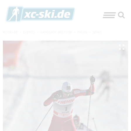
XC-SKI.DE
»
EVENTS
»
LANGLAUF-WELTCUP
»
FALUN
»
NEWS