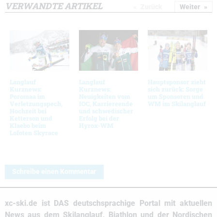
VERWANDTE ARTIKEL
Zurück
Weiter
Langlauf
Langlauf
Hauptsponsor zieht
Kurznews:
Kurznews:
sich zurück: Sorge
Poromaa im
Neuigkeiten vom
um Sponsoren und
Verletzungspech,
IOC, Karriereende
WM im Skilanglauf
Hochzeit bei
und schwedischer
Ketterson und
Erfolg bei der
Klaebo beim
Hyrox-WM
Lofoten Skyrace
Schreibe einen Kommentar
xc-ski.de ist DAS deutschsprachige Portal mit aktuellen
News aus dem Skilanglauf, Biathlon und der Nordischen