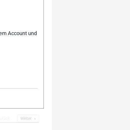
olg ist ihm der
ekämpft. Auf der
Auf den weiteren
nem Account und
llengewinner der
. Tobias Angerer
der Achter. Jens
n jedoch früh den
nens noch einmal
 sich mit Rang 56
urück
Weiter