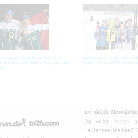
 Kurznews: Neuigkeiten vom IOC,
Hauptsponsor zieht sich zur
nde und schwedischer Erfolg bei der
Sponsoren und WM im Skila
WM
r
xc-ski.de Newslett
Du willst immer a
Laufenden bleiben? 