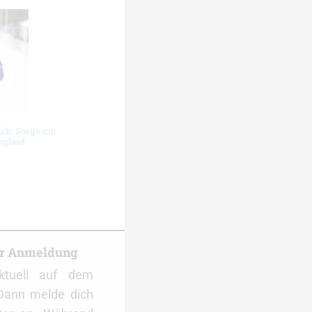
ück: Sorge um
nglauf
er Anmeldung
ktuell auf dem
Dann melde dich