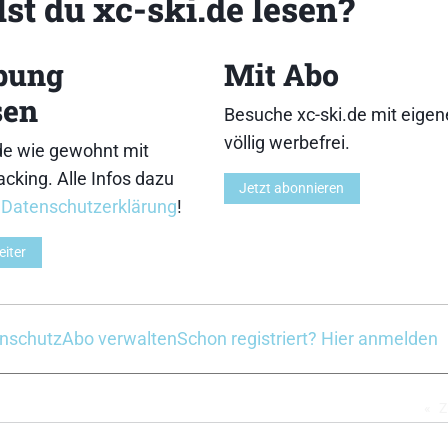
st du xc-ski.de lesen?
r“, so Cologna nach dem Rennen. Mit diesem Erf
ehmen. Dahinter wurde um die weiteren Podestplätze g
bung
Mit Abo
(Norwegen) Platz zwei gegen den Kanadier Alex Harvey. 
sen
 Gaillard (Frankreich) und Alexander Legkov (Russland).
Besuche xc-ski.de mit eige
völlig werbefrei.
de wie gewohnt mit
cking. Alle Infos dazu
Jetzt abonnieren
vor allem Tobias Angerer glänzen. Der zweifache Medai
r
Datenschutzerklärung
!
der Spitzengruppe dran und belegte schließlich Rang 13
f um die Podestplätze und wurde am Ende hervorragen
eiter
en, verlor dann auf den abschließenden Skating-Kilometer
ke konnte sich dagegen in der zweiten Hälfte des Ren
ief es dagegen für Franz Göring und Axel Teichmann, die
nschutz
Abo verwalten
Schon registriert? Hier anmelden
en.
Z