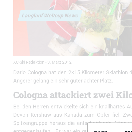
Langlauf Weltcup News
XC-Ski Redaktion
-
3. März 2012
Dario Cologna hat den 2×15 Kilometer Skiathlon 
Angerer gelang ein sehr guter achter Platz.
Cologna attackiert zwei Kil
Bei den Herren entwickelte sich ein knallhartes
Devon Kershaw aus Kanada zum Opfer fiel. Zwei
Spitzengruppe heraus die entscheidende Attacke
entgegenlaufen. „Es war ein gutes Rennen von mir