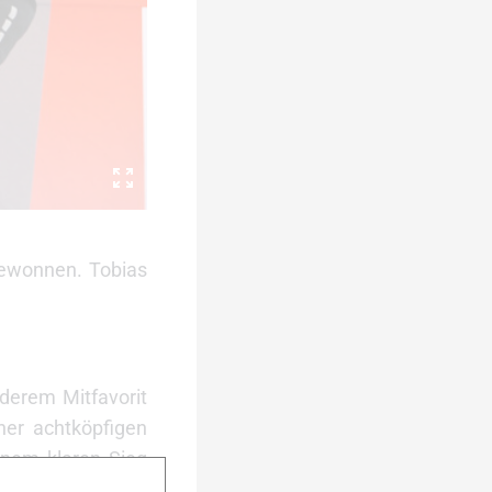
gewonnen. Tobias
derem Mitfavorit
ner achtköpfigen
inem klaren Sieg
efühlt habe. Nach