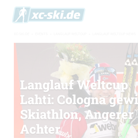
XC-SKI.DE
»
EVENTS
»
LANGLAUF-WELTCUP
»
LANGLAUF WELTCUP NEWS
Langlauf Weltcup
Lahti: Cologna gew
Skiathlon, Angerer
Achter