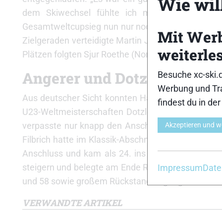
Wie will
dem Skiwechsel fühlte ich mich immer besse
Gesamtweltcupsieg nun nur noch theoretisch zu n
Mit Wer
Zielgeraden verteidigte Martin Johnsrud Sundby 
weiterle
Plätzen folgten Sjur Roethe (Norwegen), Jean Marc
Angerer und Dotzler stark
Besuche xc-ski.
Werbung und Tra
Aus deutscher Sicht konnten Hannes Dotzler und 
findest du in de
U23-Weltmeisterschaften Dotzler blieb lange an 
verpasste nur knapp den Anschluss an den Kamp
Akzeptieren und w
Filbrich hatte im Klassik-Abschnitt gut mitgehalt
Anschluss und kam als 24. ins Ziel. Tim Tscharn
steigern und belegte am Ende Rang 26. Nicht gut l
Impressum
Date
und 58 sowie großem Rückstand begnügen musst
VERWANDTE ARTIKEL