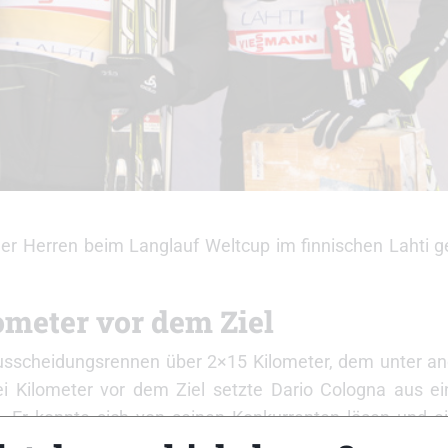
der Herren beim Langlauf Weltcup im finnischen Lahti 
ometer vor dem Ziel
 Ausscheidungsrennen über 2×15 Kilometer, dem unter an
 Kilometer vor dem Ziel setzte Dario Cologna aus ei
. Er konnte sich von seinen Konkurrenten lösen und e
, wenn ich mich auch auf dem Klassik-Teil nicht gut g