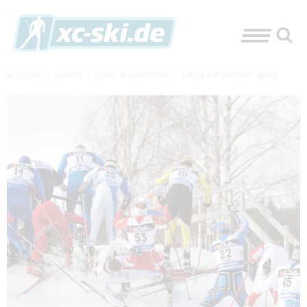
XC-SKI.DE
»
EVENTS
»
LANGLAUF-WELTCUP
»
LANGLAUF WELTCUP NEWS