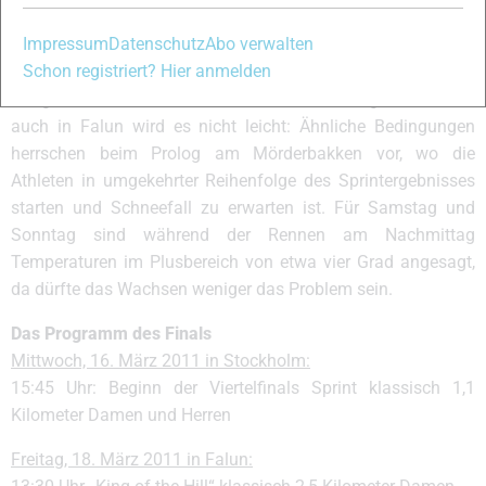
Zum Auftakt des Weltcupfinals sind in Stockholm nicht ganz
Impressum
Datenschutz
Abo verwalten
einfache Wachsbedingungen zu erwarten. Die Temperaturen
Schon registriert? Hier anmelden
liegen in Stockholm dieser Tage um den Gefrierpunkt,
morgen wird es voraussichtlich meist wolkig sein. Doch
auch in Falun wird es nicht leicht: Ähnliche Bedingungen
herrschen beim Prolog am Mörderbakken vor, wo die
Athleten in umgekehrter Reihenfolge des Sprintergebnisses
starten und Schneefall zu erwarten ist. Für Samstag und
Sonntag sind während der Rennen am Nachmittag
Temperaturen im Plusbereich von etwa vier Grad angesagt,
da dürfte das Wachsen weniger das Problem sein.
Das Programm des Finals
Mittwoch, 16. März 2011 in Stockholm:
15:45 Uhr: Beginn der Viertelfinals Sprint klassisch 1,1
Kilometer Damen und Herren
Freitag, 18. März 2011 in Falun: