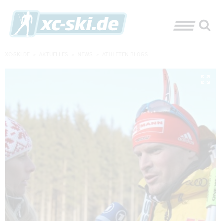
XC-SKI.DE
»
AKTUELLES
»
NEWS
»
ATHLETEN BLOGS