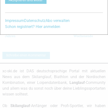
Akzeptieren und weiter
Impressum
Datenschutz
Abo verwalten
Schon registriert? Hier anmelden
Die ersten FIS-
Bieg Piastow in
Rückblick auf ein
Punkte seit drei
Szklarska Poreba
erfolgreiches
Jahren
Wochenende
Schreibe einen Kommentar
xc-ski.de ist DAS deutschsprachige Portal mit aktuellen
News aus dem Skilanglauf, Biathlon und der Nordischen
Kombination, einer Loipendatenbank,
Langlauf
-Community
und allem was du sonst noch über deine Lieblingssportarten
wissen solltest.
Ob
Skilanglauf
-Anfänger oder Profi-Sportler, wir haben